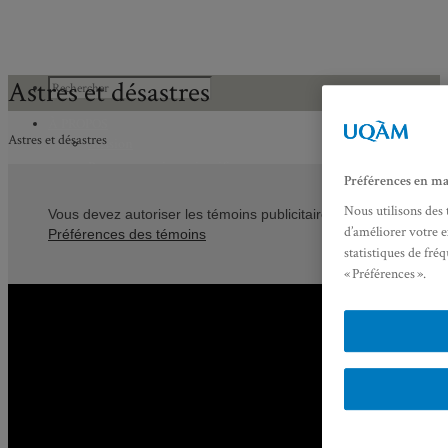
Astres et désastres
À PROPOS
Astres et désastres
Mission
Programmation scientifique
Préférences en ma
Membres réguliers
Nous utilisons des 
Membres étudiants
Vous devez autoriser les témoins publicitaires pour afficher le
d’améliorer votre e
Préférences des témoins
Chercheurs associés
statistiques de fré
Diplômé.e.s
« Préférences ».
Statuts
Gouvernance
Partenaires
Bulletin trimestriel du GRHS
JIME
Bourses du GRHS
ARCHIVES
PROJETS EN COURS