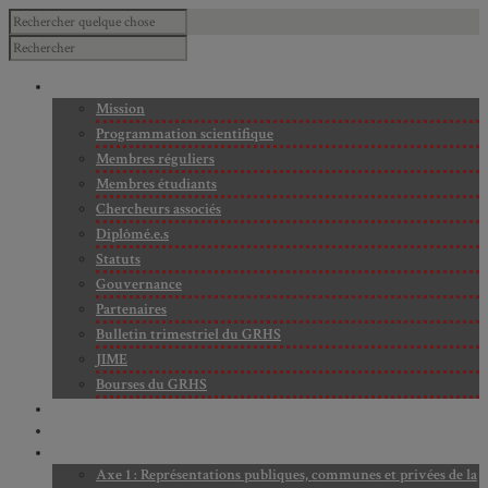
À PROPOS
Mission
Programmation scientifique
Membres réguliers
Membres étudiants
Chercheurs associés
Diplômé.e.s
Statuts
Gouvernance
Partenaires
Bulletin trimestriel du GRHS
JIME
Bourses du GRHS
ARCHIVES
PROJETS EN COURS
AXES DE RECHERCHE
Axe 1 : Représentations publiques, communes et privées de la