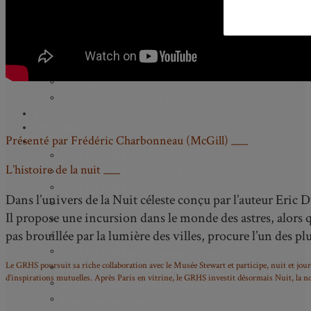
AXES DE RECHERCHE
Axe 1 : Représentations publiques, communes et privées de la
Cité
Axe 2 : Réputation, célébrité et popularité dans l’espace
public
Axe 3 : Diffusion, circulation et appropriation des savoirs
Axe 4 : Conflits, justice et régulation sociale
BIBLIOTHÈQUE
LECTURES
Présenté par Frédéric Charbonneau (McGill) ___
MÉDIATHÈQUE
CINÉ-HISTOIRE – Voyage dans le cinéma japonais
L’histoire de la nuit ___
CINÉ-HISTOIRE – La femme à la caméra
CINÉ-HISTOIRE – L’histoire comme chaos
Dans l’univers de la Nuit céleste conçu par l’auteur Eric 
CINÉ-HISTOIRE – Rome face à l’histoire
Il propose une incursion dans le monde des astres, alors q
CINÉ-HISTOIRE – À l’ombre du 19e siècle
pas brouillée par la lumière des villes, procure l’un des p
CINÉ-HISTOIRE – Sous l’œil de Bertrand Tavernier
CINÉ-HISTOIRE – L’histoire au tribunal
Le GRHS poursuit sa riche collaboration avec le Musée Stewart et participe, nuit et jour
CINÉ-HISTOIRE – Le 18e siècle à l’écran
d’inspirations mutuelles. Après Paris en vitrine, le GRHS investit désormais Nuit, la no
CINÉ-HISTOIRE – Kubrick historien
Perspectives citoyennes