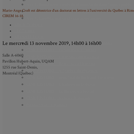
Axe 2 : Réputation, célébrité et popularité dans l’espace public
Marie-Ange Croft est détentrice d’un doctorat en lettres à l’université du Québec à Rim
Axe 3 : Diffusion, circulation et appropriation des savoirs
CIREM 16-18.
Axe 4 : Conflits, justice et régulation sociale
BIBLIOTHÈQUE
LECTURES
MÉDIATHÈQUE
Le mercredi 13 novembre 2019, 14h00 à 16h00
CINÉ-HISTOIRE – Voyage dans le cinéma japonais
CINÉ-HISTOIRE – La femme à la caméra
Salle A-6060
CINÉ-HISTOIRE – L’histoire comme chaos
Pavillon Hubert-Aquin, UQAM
CINÉ-HISTOIRE – Rome face à l’histoire
1255 rue Saint-Denis,
CINÉ-HISTOIRE – À l’ombre du 19e siècle
Montréal (Québec)
CINÉ-HISTOIRE – Sous l’œil de Bertrand Tavernier
CINÉ-HISTOIRE – L’histoire au tribunal
CINÉ-HISTOIRE – Le 18e siècle à l’écran
CINÉ-HISTOIRE – Kubrick historien
Perspectives citoyennes