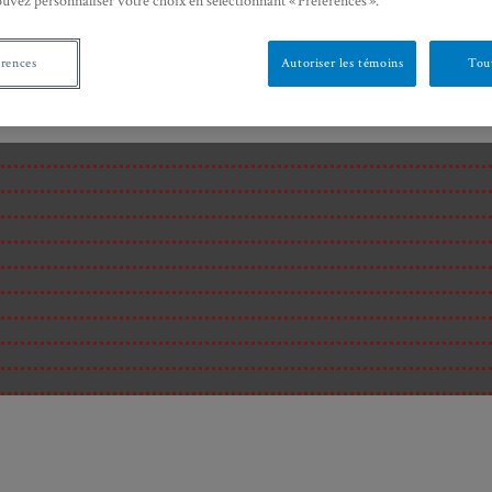
ouvez personnaliser votre choix en sélectionnant « Préférences ».
érences
Autoriser les témoins
Tout