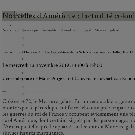
Nouvelles d’Amérique : l’actualité colo
À PROPOS
Nouvelles d’Amérique : l’actualité coloniale au temps du Mercure galant
Mission
Programmation scientifique
Membres réguliers
Membres étudiants
Jean Antoine Théodore Gudin, L’expédition de La Salle à la Louisiane en 1684, 1839, Châ
Chercheurs associés
Le mercredi 13 novembre 2019, 14h00 à 16h00
Diplômé.e.s
Statuts
Une conférence de Marie-Ange Croft (Université du Québec à Rimou
Gouvernance
Partenaires
—
Bulletin trimestriel du GRHS
Créé en 1672, le Mercure galant fut un redoutable organe de
JIME
montre que le périodique sut faire écho aux préoccupations de
Bourses du GRHS
les guerres du roi de France y occupent évidemment une plac
ARCHIVES
sur l’Amérique, dont certains signés par des personnages bi
PROJETS EN COURS
l’Amérique telle qu’elle apparaît au lecteur du Mercure galant
AXES DE RECHERCHE
sûr, ses figures marquantes.
Axe 1 : Représentations publiques, communes et privées de la C