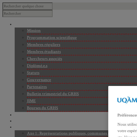
À PROPOS
Mission
Programmation scientifique
Membres réguliers
Membres étudiants
Chercheurs associés
Diplômé.e.s
Statuts
Gouvernance
Partenaires
Bulletin trimestriel du GRHS
JIME
Bourses du GRHS
ARCHIVES
Préférence
PROJETS EN COURS
Nous utilis
AXES DE RECHERCHE
votre expéri
Axe 1 : Représentations publiques, communes et privées de la C