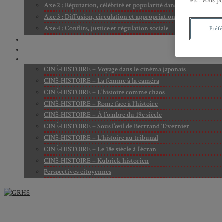
etc. Vous p
Axe 2 : Réputation, célébrité et popularité dans l’espace public
Axe 3 : Diffusion, circulation et appropriation des savoirs
Axe 4 : Conflits, justice et régulation sociale
Préf
BIBLIOTHÈQUE
LECTURES
MÉDIATHÈQUE
CINÉ-HISTOIRE – Voyage dans le cinéma japonais
CINÉ-HISTOIRE – La femme à la caméra
CINÉ-HISTOIRE – L’histoire comme chaos
CINÉ-HISTOIRE – Rome face à l’histoire
CINÉ-HISTOIRE – À l’ombre du 19e siècle
CINÉ-HISTOIRE – Sous l’œil de Bertrand Tavernier
CINÉ-HISTOIRE – L’histoire au tribunal
CINÉ-HISTOIRE – Le 18e siècle à l’écran
CINÉ-HISTOIRE – Kubrick historien
Perspectives citoyennes