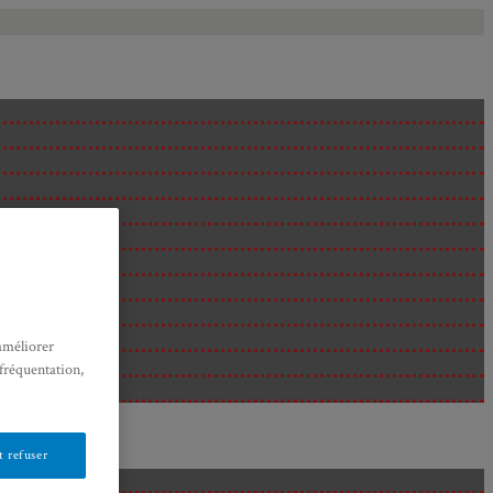
améliorer
 fréquentation,
 refuser