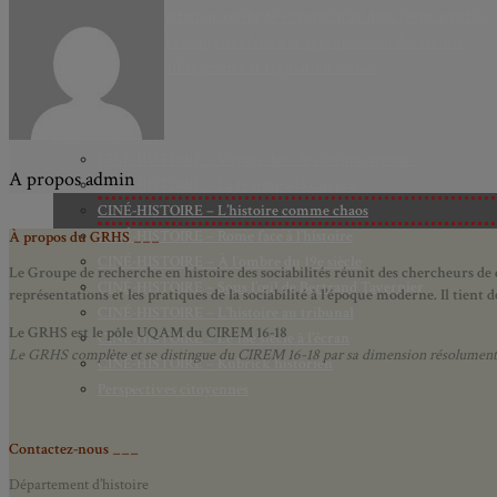
Axe 2 : Réputation, célébrité et popularité dans l’espace public
Axe 3 : Diffusion, circulation et appropriation des savoirs
Axe 4 : Conflits, justice et régulation sociale
BIBLIOTHÈQUE
LECTURES
MÉDIATHÈQUE
CINÉ-HISTOIRE – Voyage dans le cinéma japonais
A propos
admin
CINÉ-HISTOIRE – La femme à la caméra
CINÉ-HISTOIRE – L’histoire comme chaos
CINÉ-HISTOIRE – Rome face à l’histoire
À propos du GRHS ___
CINÉ-HISTOIRE – À l’ombre du 19e siècle
Le Groupe de recherche en histoire des sociabilités réunit des chercheurs de d
CINÉ-HISTOIRE – Sous l’œil de Bertrand Tavernier
représentations et les pratiques de la sociabilité à l’époque moderne.
Il tient
CINÉ-HISTOIRE – L’histoire au tribunal
Le GRHS est le pôle UQAM du CIREM 16-18
CINÉ-HISTOIRE – Le 18e siècle à l’écran
Le GRHS complète et se distingue du CIREM 16-18 par sa dimension résolument hist
CINÉ-HISTOIRE – Kubrick historien
Perspectives citoyennes
Contactez-nous ___
Département d’histoire