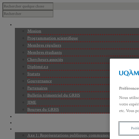
À PROPOS
Mission
Programmation scientifique
Membres réguliers
Membres étudiants
Chercheurs associés
Diplômé.e.s
Statuts
Gouvernance
Partenaires
Préférence
Bulletin trimestriel du GRHS
Nous utilis
JIME
votre expéri
Bourses du GRHS
etc. Vous p
ARCHIVES
PROJETS EN COURS
Préf
AXES DE RECHERCHE
Axe 1 : Représentations publiques, communes et privées de la C