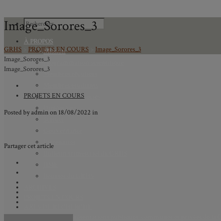
Image_Sorores_3
À PROPOS
GRHS
>
PROJETS EN COURS
>
Image_Sorores_3
Mission
Image_Sorores_3
Programmation scientifique
Image_Sorores_3
Membres réguliers
Membres étudiants
PROJETS EN COURS
Chercheurs associés
Diplômé.e.s
Posted by
admin
on
18/08/2022
in
Statuts
Gouvernance
Partenaires
Partager cet article
Bulletin trimestriel du GRHS
JIME
Bourses du GRHS
ARCHIVES
PROJETS EN COURS
AXES DE RECHERCHE
Axe 1 : Représentations publiques, communes et privées de la C