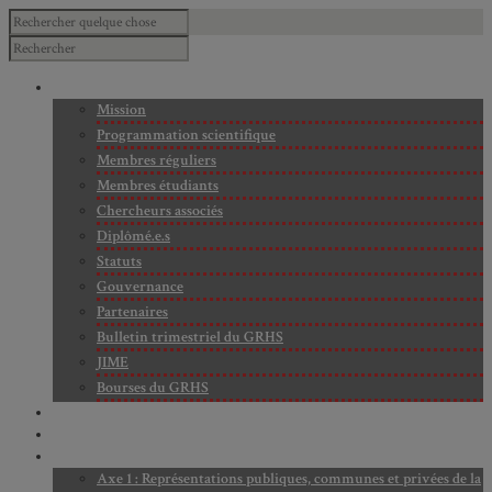
À PROPOS
Mission
Programmation scientifique
Membres réguliers
Membres étudiants
Chercheurs associés
Diplômé.e.s
Statuts
Gouvernance
Partenaires
Bulletin trimestriel du GRHS
JIME
Bourses du GRHS
ARCHIVES
PROJETS EN COURS
AXES DE RECHERCHE
Axe 1 : Représentations publiques, communes et privées de la