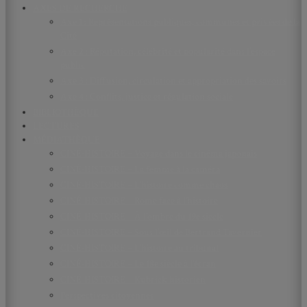
AXES DE RECHERCHE
Axe 1 : Représentations publiques, communes et privées de la
Cité
Axe 2 : Réputation, célébrité et popularité dans l’espace
public
Axe 3 : Diffusion, circulation et appropriation des savoirs
Axe 4 : Conflits, justice et régulation sociale
BIBLIOTHÈQUE
LECTURES
MÉDIATHÈQUE
CINÉ-HISTOIRE – Voyage dans le cinéma japonais
CINÉ-HISTOIRE – La femme à la caméra
CINÉ-HISTOIRE – L’histoire comme chaos
CINÉ-HISTOIRE – Rome face à l’histoire
CINÉ-HISTOIRE – À l’ombre du 19e siècle
CINÉ-HISTOIRE – Sous l’œil de Bertrand Tavernier
CINÉ-HISTOIRE – L’histoire au tribunal
CINÉ-HISTOIRE – Le 18e siècle à l’écran
CINÉ-HISTOIRE – Kubrick historien
Perspectives citoyennes