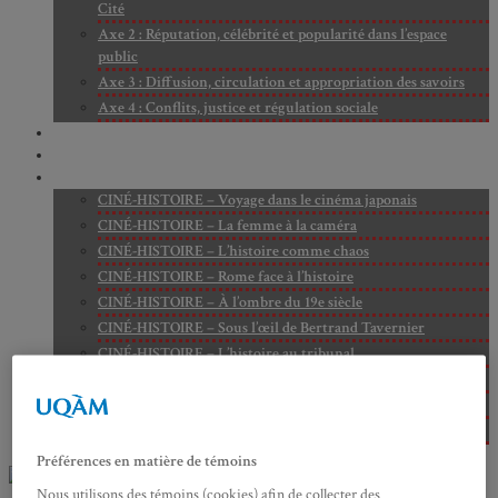
Cité
Axe 2 : Réputation, célébrité et popularité dans l’espace
public
Axe 3 : Diffusion, circulation et appropriation des savoirs
Axe 4 : Conflits, justice et régulation sociale
BIBLIOTHÈQUE
LECTURES
MÉDIATHÈQUE
CINÉ-HISTOIRE – Voyage dans le cinéma japonais
CINÉ-HISTOIRE – La femme à la caméra
CINÉ-HISTOIRE – L’histoire comme chaos
CINÉ-HISTOIRE – Rome face à l’histoire
CINÉ-HISTOIRE – À l’ombre du 19e siècle
CINÉ-HISTOIRE – Sous l’œil de Bertrand Tavernier
CINÉ-HISTOIRE – L’histoire au tribunal
CINÉ-HISTOIRE – Le 18e siècle à l’écran
CINÉ-HISTOIRE – Kubrick historien
Perspectives citoyennes
Préférences en matière de témoins
Nous utilisons des témoins (cookies) afin de collecter des