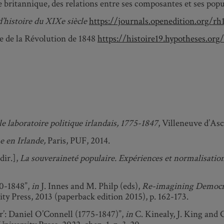
ire britannique, des relations entre ses composantes et ses popu
’histoire du XIXe siècle
https://journals.openedition.org/rh
re de la Révolution de 1848
https://histoire19.hypotheses.org/
 laboratoire politique irlandais, 1775-1847
, Villeneuve d’Asc
 en Irlande,
Paris, PUF, 2014.
dir.],
La souveraineté populaire. Expériences et normalisatio
30-1848”,
in
J. Innes and M. Philp (eds),
Re-imagining Democra
y Press, 2013 (paperback edition 2015), p. 162-173.
r’: Daniel O’Connell (1775-1847)”,
in
C. Kinealy, J. King and