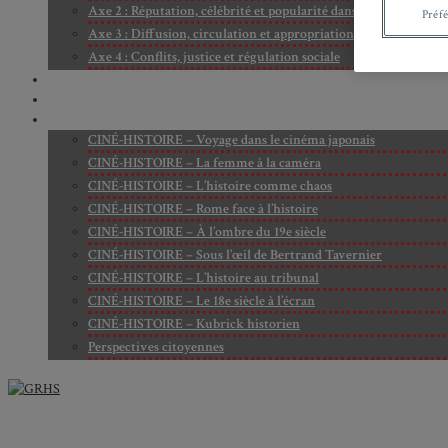
Axe 2 : Réputation, célébrité et popularité dans l’espace public
Préf
Axe 3 : Diffusion, circulation et appropriation des savoirs
Axe 4 : Conflits, justice et régulation sociale
BIBLIOTHÈQUE
LECTURES
MÉDIATHÈQUE
CINÉ-HISTOIRE – Voyage dans le cinéma japonais
CINÉ-HISTOIRE – La femme à la caméra
CINÉ-HISTOIRE – L’histoire comme chaos
CINÉ-HISTOIRE – Rome face à l’histoire
CINÉ-HISTOIRE – À l’ombre du 19e siècle
CINÉ-HISTOIRE – Sous l’œil de Bertrand Tavernier
CINÉ-HISTOIRE – L’histoire au tribunal
CINÉ-HISTOIRE – Le 18e siècle à l’écran
CINÉ-HISTOIRE – Kubrick historien
Perspectives citoyennes