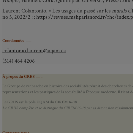
Hunger
, Hamden/Cork, Quinnipiac University Press/Cork Un
Laurent Colantonio, « Les usages du passé sur les
murals
d’
n
o
5, 2022/2 : :
https://revues.mshparisnord.fr/rhc/index.
Coordonnées ___
colantonio.laurent@uqam.ca
(514) 464 4206
À propos du GRHS ___
Le Groupe de recherche en histoire des sociabilités réunit des chercheurs de d
représentations et les pratiques de la sociabilité à l’époque moderne.
Il tient
Le GRHS est le pôle UQAM du CIREM 16-18
Le GRHS complète et se distingue du CIREM 16-18 par sa dimension résolument hist