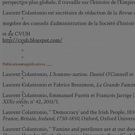
perspective plus globale, il travaille sur l’histoire de l’Emp
Axe 2 : Réputation, célébrité et popularité dans l’espace public
Axe 3 : Diffusion, circulation et appropriation des savoirs
Laurent Colantonio est secrétaire de rédaction de la
Revue d
Axe 4 : Conflits, justice et régulation sociale
membre des conseils d’administration de la Société d’histoi
BIBLIOTHÈQUE
LECTURES
et du CVUH
MÉDIATHÈQUE
http://cvuh.blogspot.com/
CINÉ-HISTOIRE – Voyage dans le cinéma japonais
CINÉ-HISTOIRE – La femme à la caméra
CINÉ-HISTOIRE – L’histoire comme chaos
CINÉ-HISTOIRE – Rome face à l’histoire
Publications significatives ___
CINÉ-HISTOIRE – À l’ombre du 19e siècle
Laurent Colantonio,
L’homme-nation. Daniel O’Connell et le
CINÉ-HISTOIRE – Sous l’œil de Bertrand Tavernier
Laurent Colantonio et Fabrice Bensimon,
La Grande Famine
CINÉ-HISTOIRE – L’histoire au tribunal
CINÉ-HISTOIRE – Le 18e siècle à l’écran
Laurent Colantonio, Emmanuel Fureix et François Jarrige [
CINÉ-HISTOIRE – Kubrick historien
XIX
e
siècle,
n° 42, 2011/1.
Perspectives citoyennes
Laurent Colantonio, “ ‘Democracy’ and the Irish People, 18
France, Britain, Ireland, 1750-1850,
Oxford, Oxford Universit
Laurent Colantonio, “ ‘Famine and pestilence are at our doo