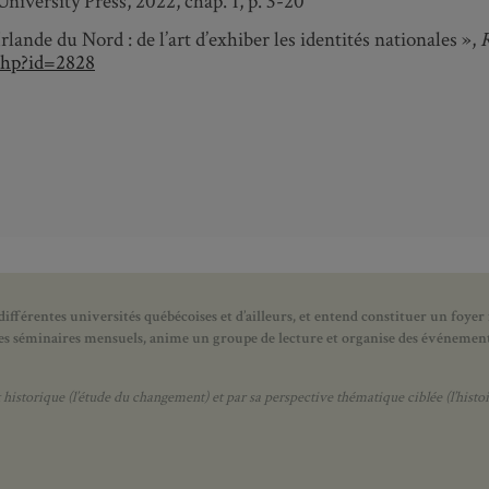
iversity Press, 2022, chap. 1, p. 3-20
Irlande du Nord : de l’art d’exhiber les identités nationales »,
R
php?id=2828
ifférentes universités québécoises et d’ailleurs, et entend constituer un foyer
 des séminaires mensuels, anime un groupe de lecture et
organise des événements
orique (l’étude du changement) et par sa perspective thématique ciblée (l’histoir