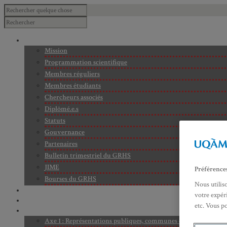
À PROPOS
Mission
Programmation scientifique
Membres réguliers
Membres étudiants
Chercheurs associés
Diplômé.e.s
Statuts
Gouvernance
Partenaires
Bulletin trimestriel du GRHS
JIME
Préférence
Bourses du GRHS
Nous utilis
ARCHIVES
votre expéri
PROJETS EN COURS
etc. Vous p
AXES DE RECHERCHE
Axe 1 : Représentations publiques, communes et privées de la C