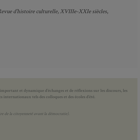
evue d’histoire culturelle, XVIII
e
-XXI
e
siècles
,
 important et dynamique d’échanges et de réflexions sur les discours, les
 internationaux tels des colloques et des écoles d’été.
e de la citoyenneté avant la démocratie).