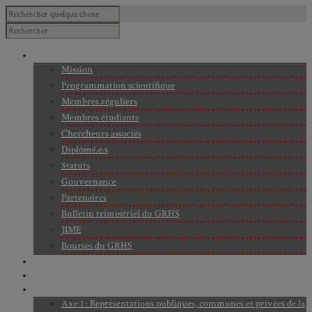
À PROPOS
Mission
Programmation scientifique
Membres réguliers
Membres étudiants
Chercheurs associés
Diplômé.e.s
Statuts
Gouvernance
Partenaires
Bulletin trimestriel du GRHS
JIME
Bourses du GRHS
ARCHIVES
PROJETS EN COURS
AXES DE RECHERCHE
Axe 1 : Représentations publiques, communes et privées de la