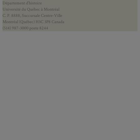
Département d’histoire
Université du Québec à Montréal
C. P. 8888, Succursale Centre-Ville
Montréal (Québec) H3C 3P8 Canada
(514) 987-3000 poste 8244