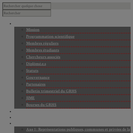
À PROPOS
Mission
Programmation scientifique
Membres réguliers
Membres étudiants
Chercheurs associés
Diplômé.e.s
Statuts
Gouvernance
Partenaires
Bulletin trimestriel du GRHS
JIME
Bourses du GRHS
ARCHIVES
PROJETS EN COURS
AXES DE RECHERCHE
Axe 1 : Représentations publiques, communes et privées de la