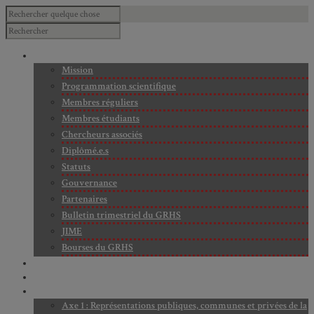
À PROPOS
Mission
Programmation scientifique
Membres réguliers
Membres étudiants
Chercheurs associés
Diplômé.e.s
Statuts
Gouvernance
Partenaires
Bulletin trimestriel du GRHS
JIME
Bourses du GRHS
ARCHIVES
PROJETS EN COURS
AXES DE RECHERCHE
Axe 1 : Représentations publiques, communes et privées de la