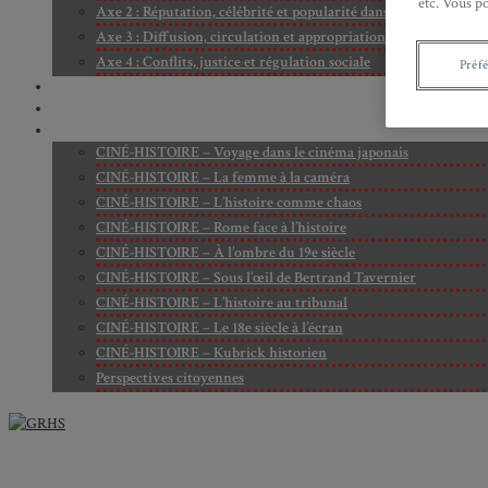
etc. Vous p
Axe 2 : Réputation, célébrité et popularité dans l’espace public
Axe 3 : Diffusion, circulation et appropriation des savoirs
Axe 4 : Conflits, justice et régulation sociale
Préf
BIBLIOTHÈQUE
LECTURES
MÉDIATHÈQUE
CINÉ-HISTOIRE – Voyage dans le cinéma japonais
CINÉ-HISTOIRE – La femme à la caméra
CINÉ-HISTOIRE – L’histoire comme chaos
CINÉ-HISTOIRE – Rome face à l’histoire
CINÉ-HISTOIRE – À l’ombre du 19e siècle
CINÉ-HISTOIRE – Sous l’œil de Bertrand Tavernier
CINÉ-HISTOIRE – L’histoire au tribunal
CINÉ-HISTOIRE – Le 18e siècle à l’écran
CINÉ-HISTOIRE – Kubrick historien
Perspectives citoyennes