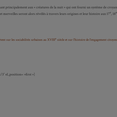
ressant principalement aux « créatures de la nuit » qui ont fourni un système de cro
e
e
erveilles seront alors révélés à travers leurs origines et leur histoire aux 17
, 18
e
tent sur les sociabilités urbaines au XVIII
siècle et sur l’histoire de l’engagement citoye
″ el_position= »first »]