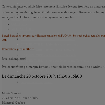
Axe 2 : Réputation, célébrité et popularité dans l’espace public
Cette conférence voudrait faire justement l’histoire de cette frontière en s’inté
Axe 3 : Diffusion, circulation et appropriation des savoirs
ordonner un monde angoissant fait d’absences et de dangers. Revenants, démons et m
Axe 4 : Conflits, justice et régulation sociale
sur le poids et les fonctions de cet imaginaire aujourd’hui.
BIBLIOTHÈQUE
LECTURES
MÉDIATHÈQUE
CINÉ-HISTOIRE – Voyage dans le cinéma japonais
Pascal Bastien est professeur d’histoire moderne à l’UQAM. Ses recherches actuelles por
CINÉ-HISTOIRE – La femme à la caméra
2013.
CINÉ-HISTOIRE – L’histoire comme chaos
Réservation sur Eventbrite.
CINÉ-HISTOIRE – Rome face à l’histoire
CINÉ-HISTOIRE – À l’ombre du 19e siècle
[/vc_column_text]
CINÉ-HISTOIRE – Sous l’œil de Bertrand Tavernier
CINÉ-HISTOIRE – L’histoire au tribunal
[vc_column_text pb_margin_bottom= »no » pb_border_bottom= »no » width= »1/3
CINÉ-HISTOIRE – Le 18e siècle à l’écran
Le dimanche 20 octobre 2019, 13h30 à 16h00
CINÉ-HISTOIRE – Kubrick historien
Perspectives citoyennes
Musée Stewart
20 Chemin du Tour de l’Isle,
Montréal, Québec