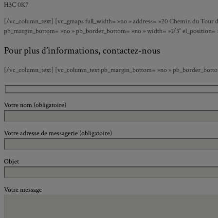
H3C 0K7
[/vc_column_text] [vc_gmaps full_width= »no » address= »20 Chemin du Tour de
pb_margin_bottom= »no » pb_border_bottom= »no » width= »1/3″ el_position= »f
Pour plus d’informations, contactez-nous
[/vc_column_text] [vc_column_text pb_margin_bottom= »no » pb_border_bottom=
Votre nom (obligatoire)
Votre adresse de messagerie (obligatoire)
Objet
Votre message