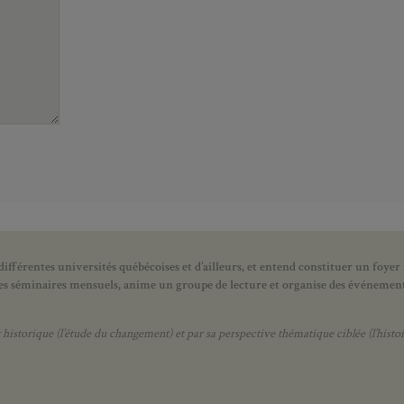
ifférentes universités québécoises et d’ailleurs, et entend constituer un foyer
 des séminaires mensuels, anime un groupe de lecture et
organise des événements
orique (l’étude du changement) et par sa perspective thématique ciblée (l’histoir