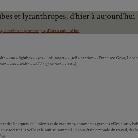
ubes et lycanthropes, d’hier à aujourd’hui
es, succubes et lycanthropes, d’hier à aujourd’hui
h= »no » lightbox= »yes » link_target= »_self » caption= »Francisco Goya, Le sabb
om= »no » width= »2/3″ el_position= »last »]
fer par des bouquets de lumières et de vacarmes, comme nos grandes villes nous y ha
s’associait à la veille et la nuit au sommeil ; le jour était le monde du travail, des loi
ité
fois.