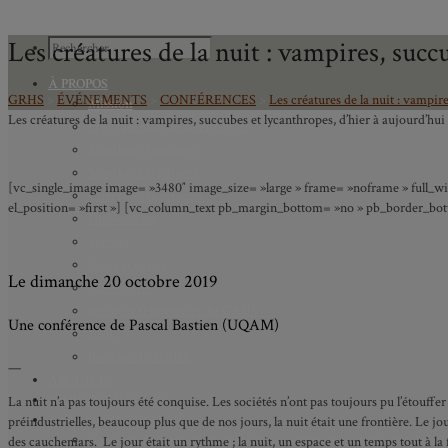
Les créatures de la nuit : vampires, succ
À PROPOS
GRHS
>
ÉVÉNEMENTS
>
CONFÉRENCES
>
Les créatures de la nuit : vampir
Mission
Les créatures de la nuit : vampires, succubes et lycanthropes, d’hier à aujourd’hui
Programmation scientifique
Membres réguliers
Membres étudiants
[vc_single_image image= »3480″ image_size= »large » frame= »noframe » full_widt
Chercheurs associés
el_position= »first »] [vc_column_text pb_margin_bottom= »no » pb_border_bott
Diplômé.e.s
Statuts
Gouvernance
Le dimanche 20 octobre 2019
Partenaires
Bulletin trimestriel du GRHS
Une conférence de Pascal Bastien (UQAM)
JIME
Bourses du GRHS
—
ARCHIVES
PROJETS EN COURS
La nuit n’a pas toujours été conquise. Les sociétés n’ont pas toujours pu l’étouf
AXES DE RECHERCHE
préindustrielles, beaucoup plus que de nos jours, la nuit était une frontière. Le jour 
Axe 1 : Représentations publiques, communes et privées de la C
des cauchemars.
Le jour était un rythme ; la nuit, un espace et un temps tout à la 