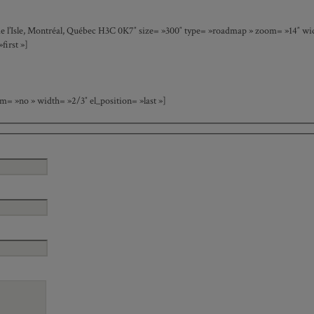
 l’Isle, Montréal, Québec H3C 0K7″ size= »300″ type= »roadmap » zoom= »14″ widt
irst »]
 »no » width= »2/3″ el_position= »last »]