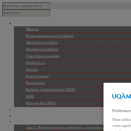
À PROPOS
Mission
Programmation scientifique
Membres réguliers
Membres étudiants
Chercheurs associés
Diplômé.e.s
Statuts
Gouvernance
Partenaires
Bulletin trimestriel du GRHS
JIME
Bourses du GRHS
ARCHIVES
Préférence
PROJETS EN COURS
Nous utilis
AXES DE RECHERCHE
votre expéri
Axe 1 : Représentations publiques, communes et privées de la C