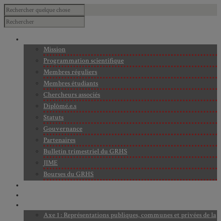
À PROPOS
Mission
Programmation scientifique
Membres réguliers
Membres étudiants
Chercheurs associés
Diplômé.e.s
Statuts
Gouvernance
Partenaires
Bulletin trimestriel du GRHS
JIME
Bourses du GRHS
ARCHIVES
PROJETS EN COURS
AXES DE RECHERCHE
Axe 1 : Représentations publiques, communes et privées de la