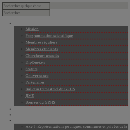
À PROPOS
Mission
Programmation scientifique
Membres réguliers
Membres étudiants
Chercheurs associés
Diplômé.e.s
Statuts
Gouvernance
Partenaires
Bulletin trimestriel du GRHS
JIME
Bourses du GRHS
ARCHIVES
PROJETS EN COURS
AXES DE RECHERCHE
Axe 1 : Représentations publiques, communes et privées de la