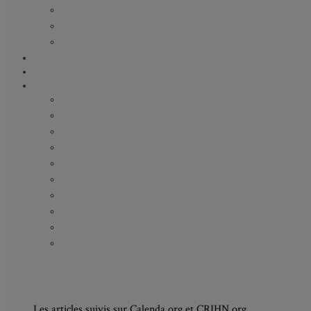
Axe 2 : Réputation, célébrité et popularité dans l’espace public
Axe 3 : Diffusion, circulation et appropriation des savoirs
Axe 4 : Conflits, justice et régulation sociale
BIBLIOTHÈQUE
LECTURES
MÉDIATHÈQUE
CINÉ-HISTOIRE – Voyage dans le cinéma japonais
CINÉ-HISTOIRE – La femme à la caméra
CINÉ-HISTOIRE – L’histoire comme chaos
CINÉ-HISTOIRE – Rome face à l’histoire
CINÉ-HISTOIRE – À l’ombre du 19e siècle
CINÉ-HISTOIRE – Sous l’œil de Bertrand Tavernier
CINÉ-HISTOIRE – L’histoire au tribunal
CINÉ-HISTOIRE – Le 18e siècle à l’écran
CINÉ-HISTOIRE – Kubrick historien
Perspectives citoyennes
Les articles suivis sur Calenda.org et CRIHN.org