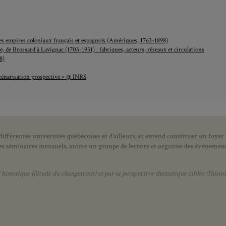
 des empires coloniaux français et espagnols (Amériques, 1763-1898)
 de Brossard à Lavignac (1703-1931) : fabriques, acteurs, réseaux et circulations
8)
cénarisation prospective » @ INRS
ifférentes universités québécoises et d’ailleurs, et entend constituer un foyer
 des séminaires mensuels, anime un groupe de lecture et
organise des événements
orique (l’étude du changement) et par sa perspective thématique ciblée (l’histoir