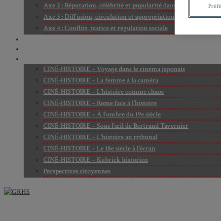
Axe 2 : Réputation, célébrité et popularité dans l’espace public
Préf
Axe 3 : Diffusion, circulation et appropriation des savoirs
Axe 4 : Conflits, justice et régulation sociale
BIBLIOTHÈQUE
LECTURES
MÉDIATHÈQUE
CINÉ-HISTOIRE – Voyage dans le cinéma japonais
CINÉ-HISTOIRE – La femme à la caméra
CINÉ-HISTOIRE – L’histoire comme chaos
CINÉ-HISTOIRE – Rome face à l’histoire
CINÉ-HISTOIRE – À l’ombre du 19e siècle
CINÉ-HISTOIRE – Sous l’œil de Bertrand Tavernier
CINÉ-HISTOIRE – L’histoire au tribunal
CINÉ-HISTOIRE – Le 18e siècle à l’écran
CINÉ-HISTOIRE – Kubrick historien
Perspectives citoyennes