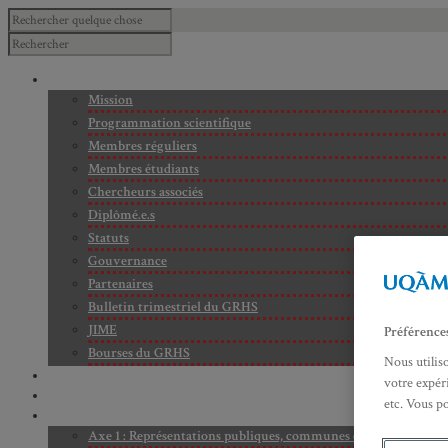
À PROPOS
Mission
Programmation scientifique
Membres réguliers
Membres étudiants
Chercheurs associés
Diplômé.e.s
Statuts
Gouvernance
Partenaires
Bulletin trimestriel du GRHS
JIME
Préférence
Bourses du GRHS
Nous utilis
ARCHIVES
votre expéri
PROJETS EN COURS
etc. Vous p
AXES DE RECHERCHE
Axe 1 : Représentations publiques, communes et privées de la C