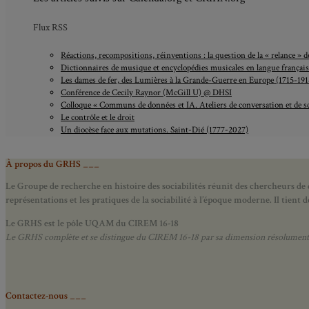
Flux RSS
Réactions, recompositions, réinventions : la question de la « relance »
Dictionnaires de musique et encyclopédies musicales en langue française,
Les dames de fer, des Lumières à la Grande-Guerre en Europe (1715-191
Conférence de Cecily Raynor (McGill U) @ DHSI
Colloque « Communs de données et IA. Ateliers de conversation et de s
Le contrôle et le droit
Un diocèse face aux mutations. Saint-Dié (1777-2027)
À propos du GRHS ___
Le Groupe de recherche en histoire des sociabilités réunit des chercheurs de d
représentations et les pratiques de la sociabilité à l’époque moderne.
Il tient
Le GRHS est le pôle UQAM du CIREM 16-18
Le GRHS complète et se distingue du CIREM 16-18 par sa dimension résolument hist
Contactez-nous ___