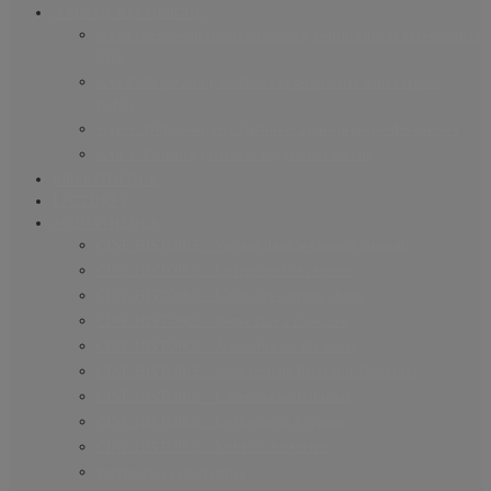
AXES DE RECHERCHE
Axe 1 : Représentations publiques, communes et privées de la
Cité
Axe 2 : Réputation, célébrité et popularité dans l’espace
public
Axe 3 : Diffusion, circulation et appropriation des savoirs
Axe 4 : Conflits, justice et régulation sociale
BIBLIOTHÈQUE
LECTURES
MÉDIATHÈQUE
CINÉ-HISTOIRE – Voyage dans le cinéma japonais
CINÉ-HISTOIRE – La femme à la caméra
CINÉ-HISTOIRE – L’histoire comme chaos
CINÉ-HISTOIRE – Rome face à l’histoire
CINÉ-HISTOIRE – À l’ombre du 19e siècle
CINÉ-HISTOIRE – Sous l’œil de Bertrand Tavernier
CINÉ-HISTOIRE – L’histoire au tribunal
CINÉ-HISTOIRE – Le 18e siècle à l’écran
CINÉ-HISTOIRE – Kubrick historien
Perspectives citoyennes