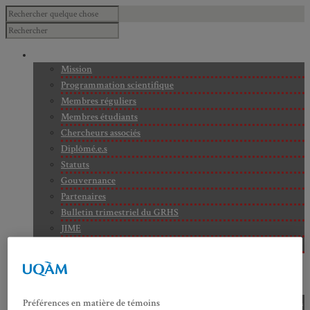
À PROPOS
Mission
Programmation scientifique
Membres réguliers
Membres étudiants
Chercheurs associés
Diplômé.e.s
Statuts
Gouvernance
Partenaires
Bulletin trimestriel du GRHS
JIME
Bourses du GRHS
ARCHIVES
PROJETS EN COURS
AXES DE RECHERCHE
Axe 1 : Représentations publiques, communes et privées de la
Préférences en matière de témoins