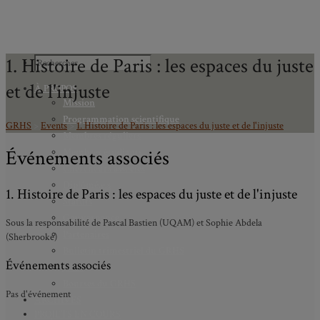
1. Histoire de Paris : les espaces du juste
et de l'injuste
À PROPOS
Mission
Programmation scientifique
GRHS
>
Events
>
1. Histoire de Paris : les espaces du juste et de l'injuste
Membres réguliers
Événements associés
Membres étudiants
Chercheurs associés
Diplômé.e.s
1. Histoire de Paris : les espaces du juste et de l'injuste
Statuts
Gouvernance
Sous la responsabilité de Pascal Bastien (UQAM) et Sophie Abdela
Partenaires
(Sherbrooke)
Bulletin trimestriel du GRHS
Événements associés
JIME
Bourses du GRHS
Pas d'événement
ARCHIVES
PROJETS EN COURS