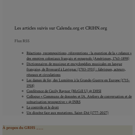
Les articles suivis sur Calenda.org et CRIHN.org
Flux RSS
Réactions, recompositions, réinventions : la question de la « relance »
des empires coloniaux français et espagnols (Amériques, 1763-1898)
Dictionnaires de musique et encyclopédies musicales en langue
française, de Brossard à Lavignac (1703-1931) : fabriques, acteurs,
réseaux et circulations
Les dames de fer, des Lumières à la Grande-Guerre en Europe (1715-
1918)
Conférence de Cecily Raynor (McGill U) @ DHSI
Colloque « Communs de données et IA. Ateliers de conversation et de
scénarisation prospective » @ INRS
Le contrôle et le droit
Un diocèse face aux mutations. Saint-Dié (1777-2027)
À propos du GRHS ___