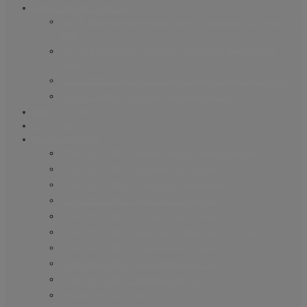
AXES DE RECHERCHE
Axe 1 : Représentations publiques, communes et privées de la
Cité
Axe 2 : Réputation, célébrité et popularité dans l’espace
public
Axe 3 : Diffusion, circulation et appropriation des savoirs
Axe 4 : Conflits, justice et régulation sociale
BIBLIOTHÈQUE
LECTURES
MÉDIATHÈQUE
CINÉ-HISTOIRE – Voyage dans le cinéma japonais
CINÉ-HISTOIRE – La femme à la caméra
CINÉ-HISTOIRE – L’histoire comme chaos
CINÉ-HISTOIRE – Rome face à l’histoire
CINÉ-HISTOIRE – À l’ombre du 19e siècle
CINÉ-HISTOIRE – Sous l’œil de Bertrand Tavernier
CINÉ-HISTOIRE – L’histoire au tribunal
CINÉ-HISTOIRE – Le 18e siècle à l’écran
CINÉ-HISTOIRE – Kubrick historien
Perspectives citoyennes