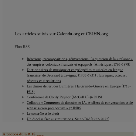
Les articles suivis sur Calenda.org et CRIHN.org
Flux RSS
Réactions, recompositions, réinventions : la question de la « relance »
des empires coloniaux français et espagnols (Amériques, 1763-1898)
Dictionnaires de musique et encyclopédies musicales en langue
française, de Brossard à Lavignac (1703-1931) : fabriques, acteurs,
réseaux et circulations
Les dames de fer, des Lumières à la Grande-Guerre en Europe (1715-
1918)
Conférence de Cecily Raynor (McGill U) @ DHSI
Colloque « Communs de données et IA. Ateliers de conversation et de
scénarisation prospective » @ INRS
Le contrôle et le droit
Un diocèse face aux mutations. Saint-Dié (1777-2027)
À propos du GRHS ___