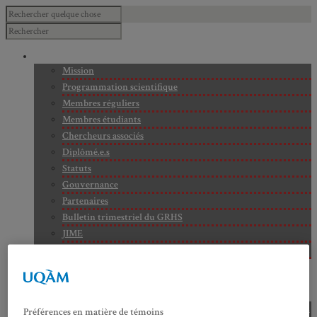
À PROPOS
Mission
Programmation scientifique
Membres réguliers
Membres étudiants
Chercheurs associés
Diplômé.e.s
Statuts
Gouvernance
Partenaires
Bulletin trimestriel du GRHS
JIME
Bourses du GRHS
ARCHIVES
PROJETS EN COURS
AXES DE RECHERCHE
Axe 1 : Représentations publiques, communes et privées de la
Préférences en matière de témoins