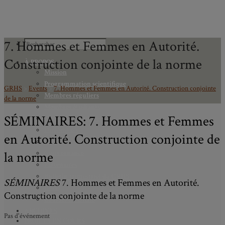
7. Hommes et Femmes en Autorité.
Construction conjointe de la norme
À PROPOS
Mission
Programmation scientifique
GRHS
>
Events
>
7. Hommes et Femmes en Autorité. Construction conjointe
Membres réguliers
de la norme
Membres étudiants
SÉMINAIRES: 7. Hommes et Femmes
Chercheurs associés
Diplômé.e.s
en Autorité. Construction conjointe de
Statuts
la norme
Gouvernance
Partenaires
Bulletin trimestriel du GRHS
SÉMINAIRES
7. Hommes et Femmes en Autorité.
JIME
Construction conjointe de la norme
Bourses du GRHS
ARCHIVES
Pas d'événement
PROJETS EN COURS