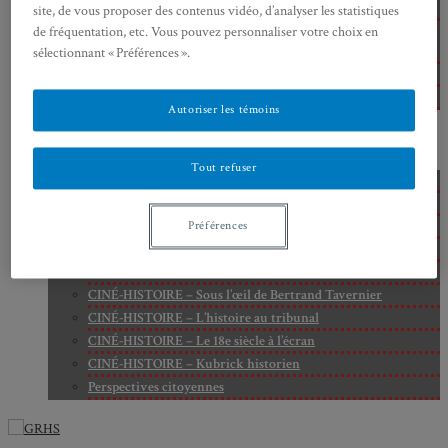
Cité
site, de vous proposer des contenus vidéo, d’analyser les statistiques
Axe 2 : Réputation, célébrité et popularité dans l’espace
de fréquentation, etc. Vous pouvez personnaliser votre choix en
public
sélectionnant « Préférences ».
Axe 3 : Diffusion, circulation et appropriation des savoirs
Axe 4 : Conflits, justice et régulation sociale
Autoriser les témoins
BIBLIOTHÈQUE
LECTURES
MÉDIATHÈQUE
Tout refuser
CINÉ-HISTOIRE – Voyage dans le cinéma japonais
CINÉ-HISTOIRE – La femme à la caméra
CINÉ-HISTOIRE – L’histoire comme chaos
Préférences
CINÉ-HISTOIRE – Rome face à l’histoire
CINÉ-HISTOIRE – À l’ombre du 19e siècle
CINÉ-HISTOIRE – Sous l’œil de Bertrand Tavernier
CINÉ-HISTOIRE – L’histoire au tribunal
CINÉ-HISTOIRE – Le 18e siècle à l’écran
CINÉ-HISTOIRE – Kubrick historien
Perspectives citoyennes