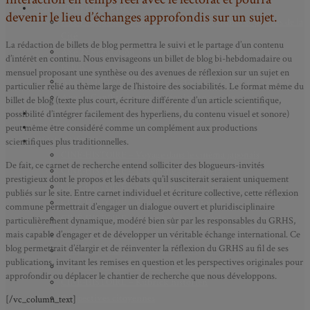
AXES DE RECHERCHE
devenir le lieu d’échanges approfondis sur un sujet.
Axe 1 : Représentations publiques, communes et privées de la
Cité
La rédaction de billets de blog permettra le suivi et le partage d’un contenu
Axe 2 : Réputation, célébrité et popularité dans l’espace
d’intérêt en continu. Nous envisageons un billet de blog bi-hebdomadaire ou
public
mensuel proposant une synthèse ou des avenues de réflexion sur un sujet en
Axe 3 : Diffusion, circulation et appropriation des savoirs
particulier relié au thème large de l’histoire des sociabilités. Le format même du
Axe 4 : Conflits, justice et régulation sociale
billet de blog (texte plus court, écriture différente d’un article scientifique,
BIBLIOTHÈQUE
possibilité d’intégrer facilement des hyperliens, du contenu visuel et sonore)
LECTURES
peut même être considéré comme un complément aux productions
MÉDIATHÈQUE
scientifiques plus traditionnelles.
CINÉ-HISTOIRE – Voyage dans le cinéma japonais
De fait, ce carnet de recherche entend solliciter des blogueurs-invités
CINÉ-HISTOIRE – La femme à la caméra
prestigieux dont le propos et les débats qu’il susciterait seraient uniquement
CINÉ-HISTOIRE – L’histoire comme chaos
publiés sur le site. Entre carnet individuel et écriture collective, cette réflexion
CINÉ-HISTOIRE – Rome face à l’histoire
commune permettrait d’engager un dialogue ouvert et pluridisciplinaire
CINÉ-HISTOIRE – À l’ombre du 19e siècle
particulièrement dynamique, modéré bien sûr par les responsables du GRHS,
mais capable d’engager et de développer un véritable échange international. Ce
CINÉ-HISTOIRE – Sous l’œil de Bertrand Tavernier
blog permettrait d’élargir et de réinventer la réflexion du GRHS au fil de ses
CINÉ-HISTOIRE – L’histoire au tribunal
publications, invitant les remises en question et les perspectives originales pour
CINÉ-HISTOIRE – Le 18e siècle à l’écran
approfondir ou déplacer le chantier de recherche que nous développons.
CINÉ-HISTOIRE – Kubrick historien
Perspectives citoyennes
[/vc_column_text]