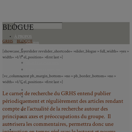
BLOGUE
À PROPOS
GRHS
>
BLOGUE
Mission
Programmation scientifique
[showcase_layerslider revslider_shortcode= »slider_blogue » full_width= »yes »
Membres réguliers
width= »1/1″ el_position= »first last »]
Membres étudiants
Chercheurs associés
[vc_column_text pb_margin_bottom= »no » pb_border_bottom= »no »
Diplômé.e.s
width= »1/1″ el_position= »first last »]
Statuts
Gouvernance
Le carnet de recherche du GRHS entend publier
Partenaires
périodiquement et régulièrement des articles rendant
Bulletin trimestriel du GRHS
compte de l’actualité de la recherche autour des
JIME
principaux axes et préoccupations du groupe. Il
Bourses du GRHS
autorisera les commentaires, permettra donc une
ARCHIVES
PROJETS EN COURS
interaction en temps réel avec le lectorat et pourra