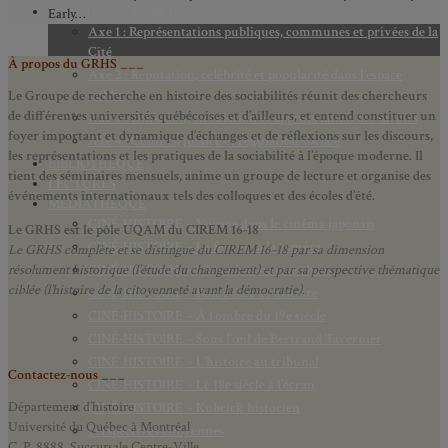
AXES DE RECHERCHE
Early…
Axe 1 : Représentations publiques, communes et privées de la
Cité
À propos du GRHS ___
Axe 2 : Réputation, célébrité et popularité dans l’espace
public
Le Groupe de recherche en histoire des sociabilités réunit des chercheurs
de différentes universités québécoises et d’ailleurs, et entend constituer un
Axe 3 : Diffusion, circulation et appropriation des savoirs
foyer important et dynamique d’échanges et de réflexions sur les discours,
Axe 4 : Conflits, justice et régulation sociale
les représentations et les pratiques de la sociabilité à l’époque moderne.
Il
BIBLIOTHÈQUE
tient des séminaires mensuels, anime un groupe de lecture et
organise des
LECTURES
événements internationaux tels des colloques et des écoles d’été.
MÉDIATHÈQUE
CINÉ-HISTOIRE – Voyage dans le cinéma japonais
Le GRHS est le pôle UQAM du CIREM 16-18
CINÉ-HISTOIRE – La femme à la caméra
Le GRHS complète et se distingue du CIREM 16-18 par sa dimension
CINÉ-HISTOIRE – L’histoire comme chaos
résolument historique (l’étude du changement) et par sa perspective thématique
ciblée (l’histoire de la citoyenneté avant la démocratie).
CINÉ-HISTOIRE – Rome face à l’histoire
CINÉ-HISTOIRE – À l’ombre du 19e siècle
CINÉ-HISTOIRE – Sous l’œil de Bertrand Tavernier
CINÉ-HISTOIRE – L’histoire au tribunal
Contactez-nous ___
CINÉ-HISTOIRE – Le 18e siècle à l’écran
Département d’histoire
CINÉ-HISTOIRE – Kubrick historien
Université du Québec à Montréal
Perspectives citoyennes
C. P. 8888, Succursale Centre-Ville