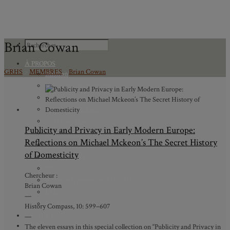
Brian Cowan
À PROPOS
GRHS
>
MEMBRES
>
Brian Cowan
Mission
Programmation scientifique
Membres réguliers
Membres étudiants
Chercheurs associés
Publicity and Privacy in Early Modern Europe:
Diplômé.e.s
Reflections on Michael Mckeon’s The Secret History
Statuts
of Domesticity
Gouvernance
Partenaires
Chercheur :
Bulletin trimestriel du GRHS
Brian Cowan
JIME
—
Bourses du GRHS
History Compass, 10: 599–607
ARCHIVES
—
PROJETS EN COURS
The eleven essays in this special collection on “Publicity and Privacy in