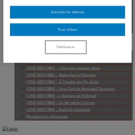
Cité
Axe 2 : Réputation, célébrité et popularité dans l’espace
Autoriser les témoins
public
Axe 3 : Diffusion, circulation et appropriation des savoirs
Axe 4 : Conflits, justice et régulation sociale
Tout refuser
BIBLIOTHÈQUE
LECTURES
Préférences
MÉDIATHÈQUE
CINÉ-HISTOIRE – Voyage dans le cinéma japonais
CINÉ-HISTOIRE – La femme à la caméra
CINÉ-HISTOIRE – L’histoire comme chaos
CINÉ-HISTOIRE – Rome face à l’histoire
CINÉ-HISTOIRE – À l’ombre du 19e siècle
CINÉ-HISTOIRE – Sous l’œil de Bertrand Tavernier
CINÉ-HISTOIRE – L’histoire au tribunal
CINÉ-HISTOIRE – Le 18e siècle à l’écran
CINÉ-HISTOIRE – Kubrick historien
Perspectives citoyennes