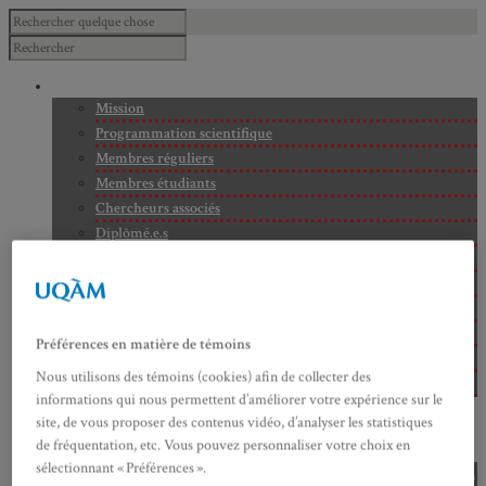
À PROPOS
Mission
Programmation scientifique
Membres réguliers
Membres étudiants
Chercheurs associés
Diplômé.e.s
Statuts
Gouvernance
Partenaires
Bulletin trimestriel du GRHS
Préférences en matière de témoins
JIME
Nous utilisons des témoins (cookies) afin de collecter des
Bourses du GRHS
informations qui nous permettent d’améliorer votre expérience sur le
ARCHIVES
site, de vous proposer des contenus vidéo, d’analyser les statistiques
PROJETS EN COURS
de fréquentation, etc. Vous pouvez personnaliser votre choix en
AXES DE RECHERCHE
sélectionnant « Préférences ».
Axe 1 : Représentations publiques, communes et privées de la