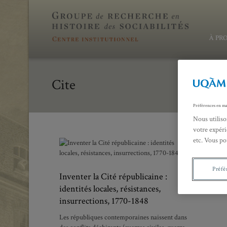
À PR
Cite
Préférences en ma
Nous utiliso
votre expéri
etc. Vous po
Préfé
Inventer la Cité républicaine :
identités locales, résistances,
insurrections, 1770-1848
Les républiques contemporaines naissent dans