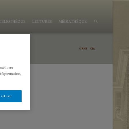
BIBLIOTHÈQUE
LECTURES
MÉDIATHÈQUE
GRHS
>
Cite
améliorer
fréquentation,
 refuser