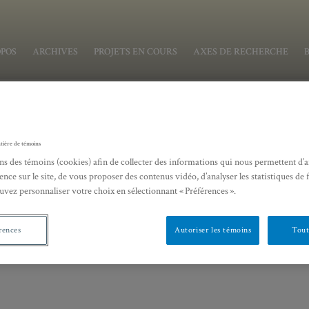
OPOS
ARCHIVES
PROJETS EN COURS
AXES DE RECHERCHE
tière de témoins
ns des témoins (cookies) afin de collecter des informations qui nous permettent d’
ence sur le site, de vous proposer des contenus vidéo, d’analyser les statistiques de 
uvez personnaliser votre choix en sélectionnant « Préférences ».
rences
Autoriser les témoins
Tout