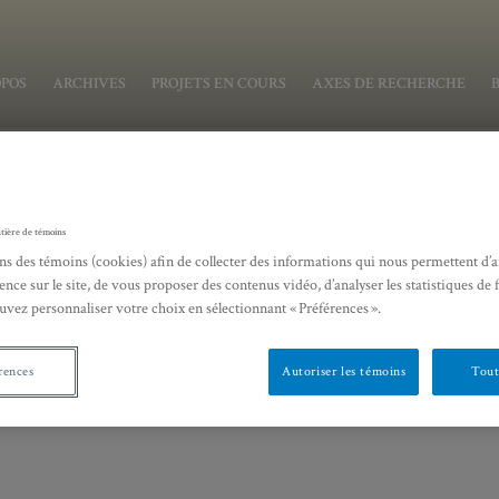
OPOS
ARCHIVES
PROJETS EN COURS
AXES DE RECHERCHE
tière de témoins
ns des témoins (cookies) afin de collecter des informations qui nous permettent d’
ence sur le site, de vous proposer des contenus vidéo, d’analyser les statistiques de 
uvez personnaliser votre choix en sélectionnant « Préférences ».
n Puget
rences
Autoriser les témoins
Tout
de recherche
ement d’histoire
é des sciences humaines
sité du Québec à Montréal