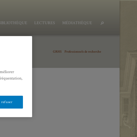
BIBLIOTHÈQUE
LECTURES
MÉDIATHÈQUE
GRHS
>
Professionnels de recherche
améliorer
fréquentation,
 refuser