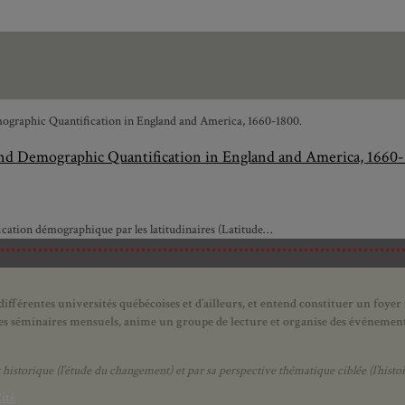
 and Demographic Quantification in England and America, 1660-
fication démographique par les latitudinaires (Latitude…
ifférentes universités québécoises et d’ailleurs, et entend constituer un foyer
 des séminaires mensuels, anime un groupe de lecture et
organise des événements
orique (l’étude du changement) et par sa perspective thématique ciblée (l’histoir
ité