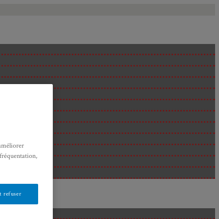
améliorer
 fréquentation,
 refuser