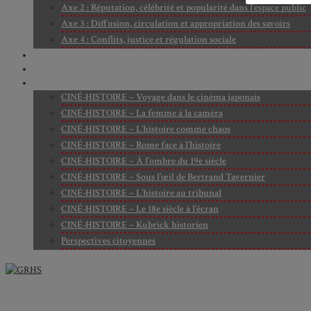
Axe 2 : Réputation, célébrité et popularité dans l’espace public
Axe 3 : Diffusion, circulation et appropriation des savoirs
Axe 4 : Conflits, justice et régulation sociale
BIBLIOTHÈQUE
LECTURES
MÉDIATHÈQUE
CINÉ-HISTOIRE – Voyage dans le cinéma japonais
CINÉ-HISTOIRE – La femme à la caméra
CINÉ-HISTOIRE – L’histoire comme chaos
CINÉ-HISTOIRE – Rome face à l’histoire
CINÉ-HISTOIRE – À l’ombre du 19e siècle
CINÉ-HISTOIRE – Sous l’œil de Bertrand Tavernier
CINÉ-HISTOIRE – L’histoire au tribunal
CINÉ-HISTOIRE – Le 18e siècle à l’écran
CINÉ-HISTOIRE – Kubrick historien
Perspectives citoyennes