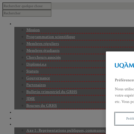
À PROPOS
Mission
Programmation scientifique
Membres réguliers
Membres étudiants
Chercheurs associés
Diplômé.e.s
Statuts
Gouvernance
Préférence
Partenaires
Nous utilis
Bulletin trimestriel du GRHS
votre expéri
JIME
etc. Vous p
Bourses du GRHS
ARCHIVES
PROJETS EN COURS
Préf
AXES DE RECHERCHE
Axe 1 : Représentations publiques, communes et privées de la C