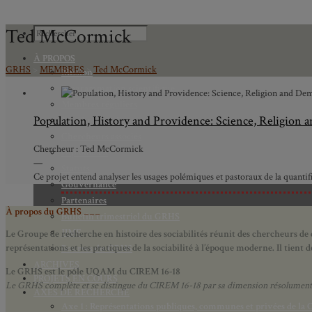
Ted McCormick
À PROPOS
GRHS
>
MEMBRES
>
Ted McCormick
Mission
Programmation scientifique
Membres réguliers
Population, History and Providence: Science, Religion
Membres étudiants
Chercheurs associés
Chercheur : Ted McCormick
Diplômé.e.s
—
Statuts
Ce projet entend analyser les usages polémiques et pastoraux de la quanti
Gouvernance
Partenaires
À propos du GRHS ___
Bulletin trimestriel du GRHS
JIME
Le Groupe de recherche en histoire des sociabilités réunit des chercheurs de d
représentations et les pratiques de la sociabilité à l’époque moderne.
Il tient
Bourses du GRHS
ARCHIVES
Le GRHS est le pôle UQAM du CIREM 16-18
PROJETS EN COURS
Le GRHS complète et se distingue du CIREM 16-18 par sa dimension résolument hist
AXES DE RECHERCHE
Axe 1 : Représentations publiques, communes et privées de la C