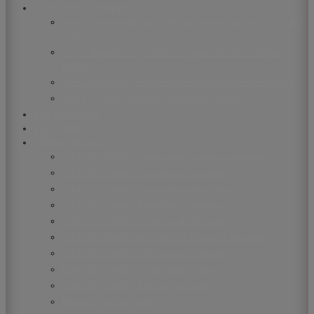
AXES DE RECHERCHE
Axe 1 : Représentations publiques, communes et privées de la
Cité
Axe 2 : Réputation, célébrité et popularité dans l’espace
public
Axe 3 : Diffusion, circulation et appropriation des savoirs
Axe 4 : Conflits, justice et régulation sociale
BIBLIOTHÈQUE
LECTURES
MÉDIATHÈQUE
CINÉ-HISTOIRE – Voyage dans le cinéma japonais
CINÉ-HISTOIRE – La femme à la caméra
CINÉ-HISTOIRE – L’histoire comme chaos
CINÉ-HISTOIRE – Rome face à l’histoire
CINÉ-HISTOIRE – À l’ombre du 19e siècle
CINÉ-HISTOIRE – Sous l’œil de Bertrand Tavernier
CINÉ-HISTOIRE – L’histoire au tribunal
CINÉ-HISTOIRE – Le 18e siècle à l’écran
CINÉ-HISTOIRE – Kubrick historien
Perspectives citoyennes