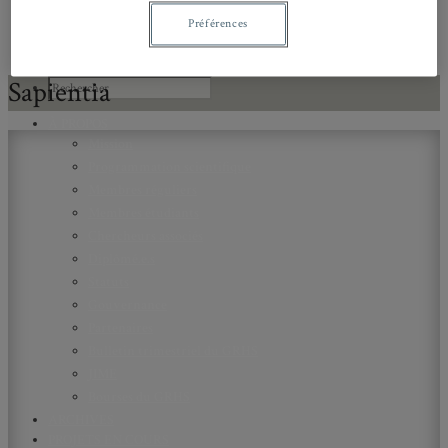
Préférences
Sapientia
À PROPOS
Mission
Programmation scientifique
Membres réguliers
Membres étudiants
Chercheurs associés
Diplômé.e.s
Statuts
Gouvernance
Partenaires
Bulletin trimestriel du GRHS
JIME
Bourses du GRHS
ARCHIVES
PROJETS EN COURS