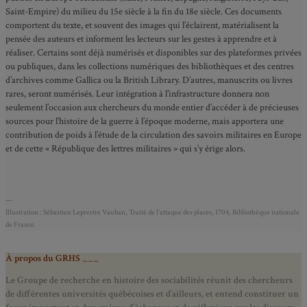
Saint-Empire) du milieu du 15e siècle à la fin du 18e siècle. Ces documents
comportent du texte, et souvent des images qui l’éclairent, matérialisent la
pensée des auteurs et informent les lecteurs sur les gestes à apprendre et à
réaliser. Certains sont déjà numérisés et disponibles sur des plateformes privées
ou publiques, dans les collections numériques des bibliothèques et des centres
d’archives comme Gallica ou la British Library. D’autres, manuscrits ou livres
rares, seront numérisés. Leur intégration à l’infrastructure donnera non
seulement l’occasion aux chercheurs du monde entier d’accéder à de précieuses
sources pour l’histoire de la guerre à l’époque moderne, mais apportera une
contribution de poids à l’étude de la circulation des savoirs militaires en Europe
et de cette « République des lettres militaires » qui s’y érige alors.
—
Illustration : Sébastien Leprestre Vauban, Traité de l’attaque des places, 1704, Bibliothèque nationale
de France.
À propos du GRHS ___
Le Groupe de recherche en histoire des sociabilités réunit des chercheurs
de différentes universités québécoises et d’ailleurs, et entend constituer un