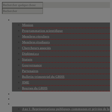
À PROPOS
Mission
Programmation scientifique
Membres réguliers
Membres étudiants
Chercheurs associés
Diplômé.e.s
Statuts
Gouvernance
Partenaires
Bulletin trimestriel du GRHS
JIME
Bourses du GRHS
ARCHIVES
PROJETS EN COURS
AXES DE RECHERCHE
Axe 1 : Représentations publiques, communes et privées de la