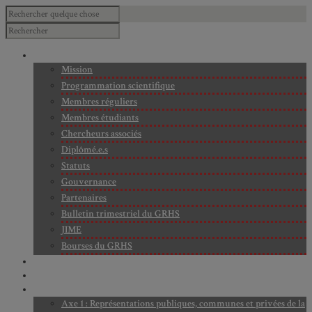
À PROPOS
Mission
Programmation scientifique
Membres réguliers
Membres étudiants
Chercheurs associés
Diplômé.e.s
Statuts
Gouvernance
Partenaires
Bulletin trimestriel du GRHS
JIME
Bourses du GRHS
ARCHIVES
PROJETS EN COURS
AXES DE RECHERCHE
Axe 1 : Représentations publiques, communes et privées de la