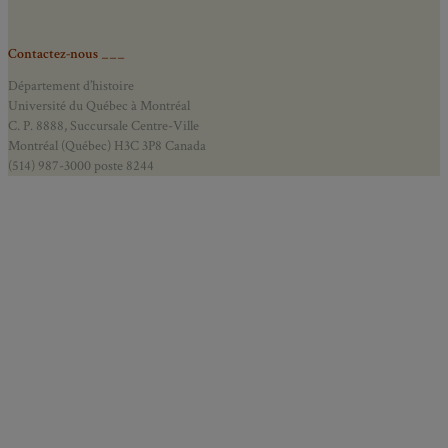
Contactez-nous ___
Département d’histoire
Université du Québec à Montréal
C. P. 8888, Succursale Centre-Ville
Montréal (Québec) H3C 3P8 Canada
(514) 987-3000 poste 8244