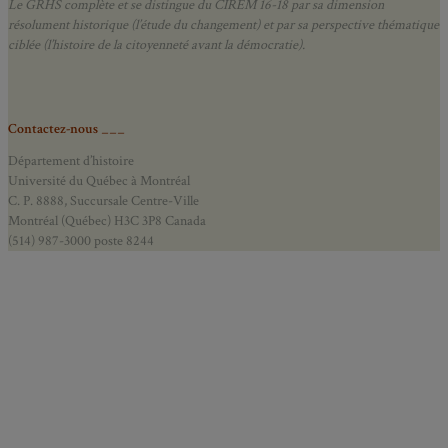
Le GRHS complète et se distingue du CIREM 16-18 par sa dimension
résolument historique (l’étude du changement) et par sa perspective thématique
ciblée (l’histoire de la citoyenneté avant la démocratie).
Contactez-nous ___
Département d’histoire
Université du Québec à Montréal
C. P. 8888, Succursale Centre-Ville
Montréal (Québec) H3C 3P8 Canada
(514) 987-3000 poste 8244