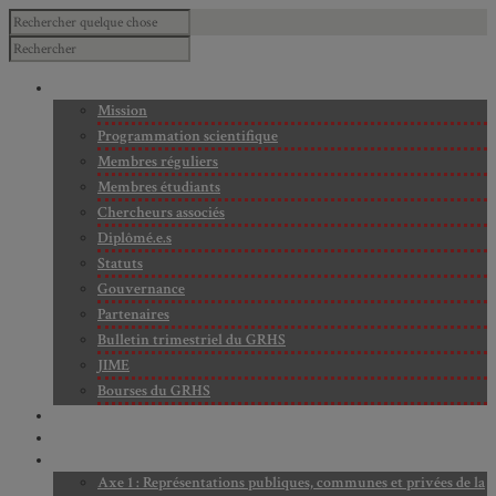
À PROPOS
Mission
Programmation scientifique
Membres réguliers
Membres étudiants
Chercheurs associés
Diplômé.e.s
Statuts
Gouvernance
Partenaires
Bulletin trimestriel du GRHS
JIME
Bourses du GRHS
ARCHIVES
PROJETS EN COURS
AXES DE RECHERCHE
Axe 1 : Représentations publiques, communes et privées de la