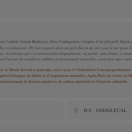
ar l’auteur Simon Boulerice, Ersy Contogouris s’inspire d’un joli petit flacon
es se pâmaient. On leur passait alors un petit flacon de sels sous le nez pour le
 victorienne qui s’évanouissaient fréquemment, en partie, sans doute, à cause d
jourd’hui par de nombreux athlètes professionnels masculins, mais non sans con
ec le Musée Stewart et participe,
nuit et jour,
à l’élaboration d’une programmation 
sprit d’échanges, de débats et d’inspirations mutuelles. Après
Paris en vitrine,
le G
ecroisement de fictions narratives, de culture matérielle et d’histoire culturelle.
ICS
GOOGLECAL