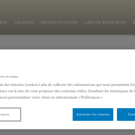
OPOS
ARCHIVES
PROJETS EN COURS
AXES DE RECHERCHE
tière de témoins
Contogouris (Université de Montréal)
ns des témoins (cookies) afin de collecter des informations qui nous permettent d’
ence sur le site, de vous proposer des contenus vidéo, d’analyser les statistiques de 
uvez personnaliser votre choix en sélectionnant « Préférences ».
rences
Autoriser les témoins
Tout