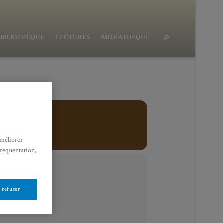
BIBLIOTHÈQUE
LECTURES
MÉDIATHÈQUE
améliorer
fréquentation,
 refuser