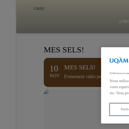
À PR
MES SELS!
10
MES SELS!
Préférences en ma
NOV
Événement vidéo présenté par Ersy 
Nous utiliso
votre expéri
etc. Vous po
Préfé