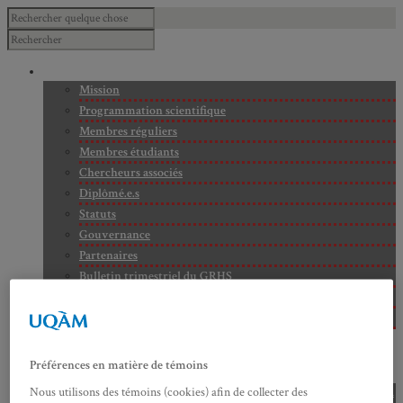
À PROPOS
Mission
Programmation scientifique
Membres réguliers
Membres étudiants
Chercheurs associés
Diplômé.e.s
Statuts
Gouvernance
Partenaires
Bulletin trimestriel du GRHS
JIME
Bourses du GRHS
ARCHIVES
PROJETS EN COURS
Préférences en matière de témoins
AXES DE RECHERCHE
Axe 1 : Représentations publiques, communes et privées de la
Nous utilisons des témoins (cookies) afin de collecter des