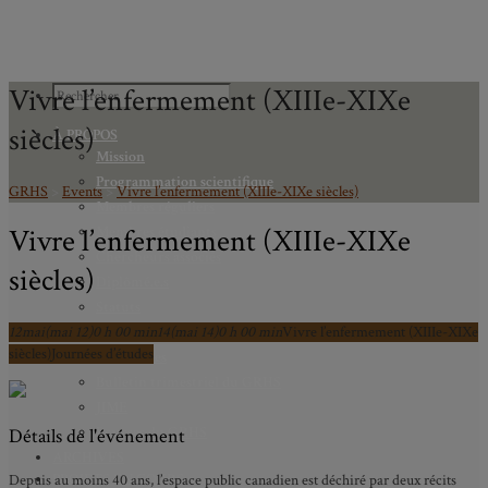
Vivre l’enfermement (XIIIe-XIXe
siècles)
À PROPOS
Mission
Programmation scientifique
GRHS
>
Events
>
Vivre l’enfermement (XIIIe-XIXe siècles)
Membres réguliers
Vivre l’enfermement (XIIIe-XIXe
Membres étudiants
Chercheurs associés
siècles)
Diplômé.e.s
Statuts
12
mai
(mai 12)
0 h 00 min
Gouvernance
14
(mai 14)
0 h 00 min
Vivre l’enfermement (XIIIe-XIXe
siècles)
Journées d’études
Partenaires
Bulletin trimestriel du GRHS
JIME
Bourses du GRHS
Détails de l'événement
ARCHIVES
PROJETS EN COURS
Depuis au moins 40 ans, l’espace public canadien est déchiré par deux récits