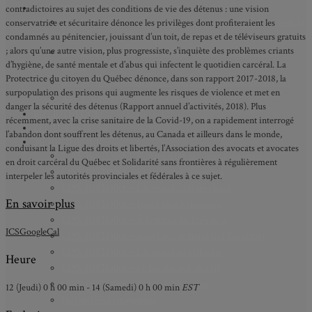
AXES DE RECHERCHE
contradictoires au sujet des conditions de vie des détenus : une vision
Axe 1 : Représentations publiques, communes et privées de la
conservatrice et sécuritaire dénonce les privilèges dont profiteraient les
Cité
condamnés au pénitencier, jouissant d’un toit, de repas et de téléviseurs gratuits
; alors qu’une autre vision, plus progressiste, s’inquiète des problèmes criants
Axe 2 : Réputation, célébrité et popularité dans l’espace
d’hygiène, de santé mentale et d’abus qui infectent le quotidien carcéral. La
public
Protectrice du citoyen du Québec dénonce, dans son rapport 2017-2018, la
Axe 3 : Diffusion, circulation et appropriation des savoirs
surpopulation des prisons qui augmente les risques de violence et met en
Axe 4 : Conflits, justice et régulation sociale
danger la sécurité des détenus (Rapport annuel d’activités, 2018). Plus
BIBLIOTHÈQUE
récemment, avec la crise sanitaire de la Covid-19, on a rapidement interrogé
LECTURES
l’abandon dont souffrent les détenus, au Canada et ailleurs dans le monde,
MÉDIATHÈQUE
conduisant la Ligue des droits et libertés, l’Association des avocats et avocates
CINÉ-HISTOIRE – Voyage dans le cinéma japonais
en droit carcéral du Québec et Solidarité sans frontières à régulièrement
CINÉ-HISTOIRE – La femme à la caméra
interpeler les autorités provinciales et fédérales à ce sujet.
CINÉ-HISTOIRE – L’histoire comme chaos
En savoir plus
CINÉ-HISTOIRE – Rome face à l’histoire
CINÉ-HISTOIRE – À l’ombre du 19e siècle
ICS
GoogleCal
CINÉ-HISTOIRE – Sous l’œil de Bertrand Tavernier
CINÉ-HISTOIRE – L’histoire au tribunal
Heure
CINÉ-HISTOIRE – Le 18e siècle à l’écran
CINÉ-HISTOIRE – Kubrick historien
12 (Jeudi) 0 h 00 min - 14 (Samedi) 0 h 00 min
EST
Perspectives citoyennes