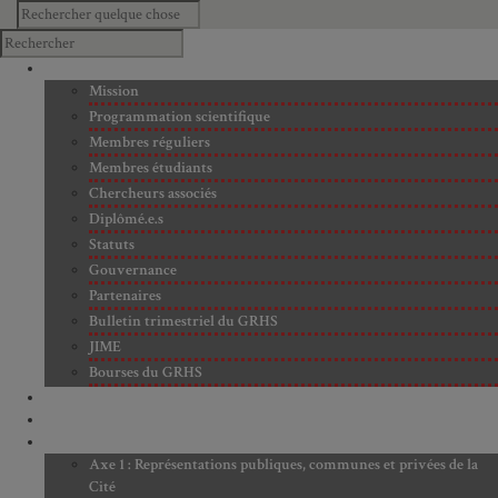
À PROPOS
Mission
Programmation scientifique
Membres réguliers
Membres étudiants
Chercheurs associés
Diplômé.e.s
Statuts
Gouvernance
Partenaires
Bulletin trimestriel du GRHS
JIME
Bourses du GRHS
ARCHIVES
PROJETS EN COURS
AXES DE RECHERCHE
Axe 1 : Représentations publiques, communes et privées de la
Cité