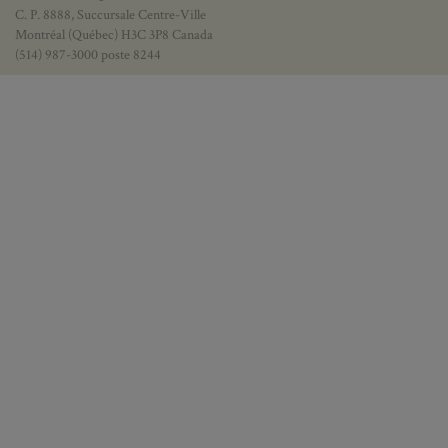
C. P. 8888, Succursale Centre-Ville
Montréal (Québec) H3C 3P8 Canada
(514) 987-3000 poste 8244