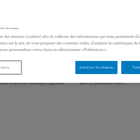
 d’été internationale :
École d’été internationale
tion de maîtrise et de doctorat
Du manuscrit à l’incunable 
tière de témoins
des et outils numériques : la
initiation au texte médiéva
ns des témoins (cookies) afin de collecter des informations qui nous permettent d’
graphie en histoire
renaissant
ence sur le site, de vous proposer des contenus vidéo, d’analyser les statistiques de 
uvez personnaliser votre choix en sélectionnant « Préférences ».
’été internationale
École d’été internationale
—
29 juin 2018
Du 26 au 31 août 2018
rences
Autoriser les témoins
Tout
 d’été internationale de Montréal 2018 est
Cette école d’été est une toute nouve
isième école d’été numérique organisée…
née d’un partenariat entre…