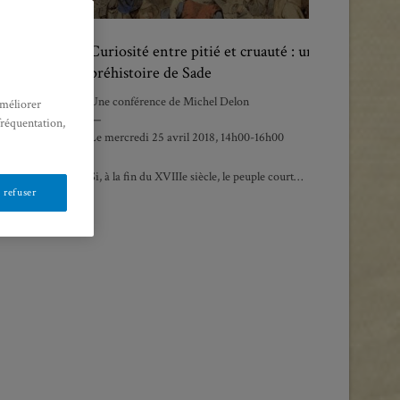
Curiosité entre pitié et cruauté : une
:
préhistoire de Sade
l et
Une conférence de Michel Delon
améliorer
—
fréquentation,
Le mercredi 25 avril 2018, 14h00-16h00
Si, à la fin du XVIIIe siècle, le peuple court…
 refuser
lle initiative