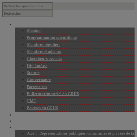
À PROPOS
Mission
Programmation scientifique
Membres réguliers
Membres étudiants
Chercheurs associés
Diplômé.e.s
Statuts
Gouvernance
Partenaires
Bulletin trimestriel du GRHS
JIME
Bourses du GRHS
ARCHIVES
PROJETS EN COURS
AXES DE RECHERCHE
Axe 1 : Représentations publiques, communes et privées de la