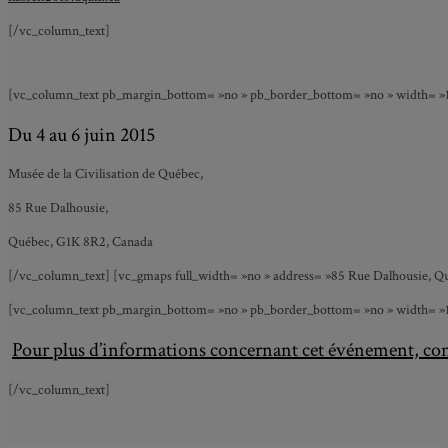
[/vc_column_text]
[vc_column_text pb_margin_bottom= »no » pb_border_bottom= »no » width= »1/3
Du 4 au 6 juin 2015
Musée de la Civilisation de Québec,
85 Rue Dalhousie,
Québec, G1K 8R2, Canada
[/vc_column_text] [vc_gmaps full_width= »no » address= »85 Rue Dalhousie, Qu
[vc_column_text pb_margin_bottom= »no » pb_border_bottom= »no » width= »1/1″ 
Pour plus d’informations concernant cet événement, co
[/vc_column_text]