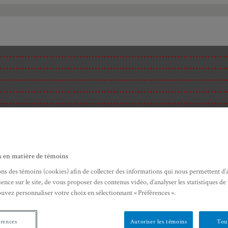
s en matière de témoins
ons des témoins (cookies) afin de collecter des informations qui nous permettent d’
ence sur le site, de vous proposer des contenus vidéo, d’analyser les statistiques de
ouvez personnaliser votre choix en sélectionnant « Préférences ».
ité
érences
Autoriser les témoins
Tout