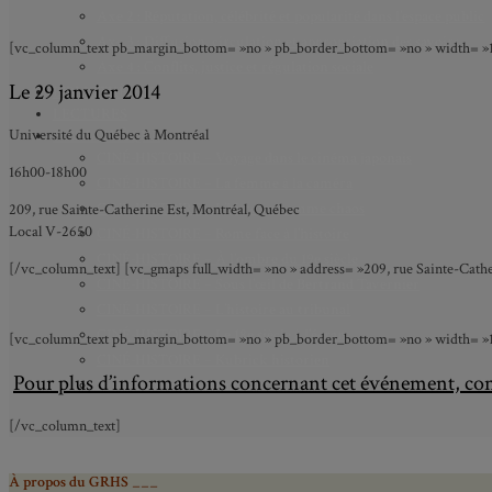
Axe 2 : Réputation, célébrité et popularité dans l’espace public
Axe 3 : Diffusion, circulation et appropriation des savoirs
[vc_column_text pb_margin_bottom= »no » pb_border_bottom= »no » width= »1/3
Axe 4 : Conflits, justice et régulation sociale
Le 29 janvier 2014
BIBLIOTHÈQUE
LECTURES
Université du Québec à Montréal
MÉDIATHÈQUE
CINÉ-HISTOIRE – Voyage dans le cinéma japonais
16h00-18h00
CINÉ-HISTOIRE – La femme à la caméra
CINÉ-HISTOIRE – L’histoire comme chaos
209, rue Sainte-Catherine Est, Montréal, Québec
Local V-2650
CINÉ-HISTOIRE – Rome face à l’histoire
CINÉ-HISTOIRE – À l’ombre du 19e siècle
[/vc_column_text] [vc_gmaps full_width= »no » address= »209, rue Sainte-Cathe
CINÉ-HISTOIRE – Sous l’œil de Bertrand Tavernier
CINÉ-HISTOIRE – L’histoire au tribunal
CINÉ-HISTOIRE – Le 18e siècle à l’écran
[vc_column_text pb_margin_bottom= »no » pb_border_bottom= »no » width= »1/1″ 
CINÉ-HISTOIRE – Kubrick historien
Pour plus d’informations concernant cet événement, co
Perspectives citoyennes
[/vc_column_text]
À propos du GRHS ___