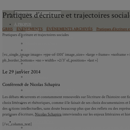
Pratiques d’écriture et trajectoires social
À PROPOS
GRHS
>
ÉVÉNEMENTS
>
ÉVÉNEMENTS ARCHIVÉS
>
Pratiques d’écriture e
Mission
Pratiques d’écriture et trajectoires sociales
Programmation scientifique
Membres réguliers
Membres étudiants
[vc_single_image image= »ype-of-1101″ image_size= »large » frame= »noframe » f
Chercheurs associés
pb_border_bottom= »no » width= »2/3″ el_position= »last »]
Diplômé.e.s
Statuts
Le 29 janvier 2014
Gouvernance
Partenaires
Conférence de Nicolas Schapira
Bulletin trimestriel du GRHS
JIME
Les débats récurrents et constamment renouvelés sur l’écriture de l’histoire ont f
choix littéraires et rhétoriques, comme il le faisait de ses choix documentaires e
Bourses du GRHS
des actions intellectuelles, sans doute beaucoup plus que des reflets ou des représ
ARCHIVES
pratiques d’écriture,
Nicolas Schapira
interviendra sur les enjeux littéraires et hi
PROJETS EN COURS
AXES DE RECHERCHE
[/vc_column_text]
Axe 1 : Représentations publiques, communes et privées de la C