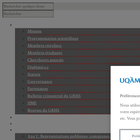
À PROPOS
Mission
Programmation scientifique
Membres réguliers
Membres étudiants
Chercheurs associés
Diplômé.e.s
Statuts
Gouvernance
Partenaires
Bulletin trimestriel du GRHS
Préférence
JIME
Nous utilis
Bourses du GRHS
votre expéri
ARCHIVES
etc. Vous p
PROJETS EN COURS
AXES DE RECHERCHE
Axe 1 : Représentations publiques, communes et privées de la C
Préf