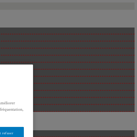
améliorer
 fréquentation,
 refuser