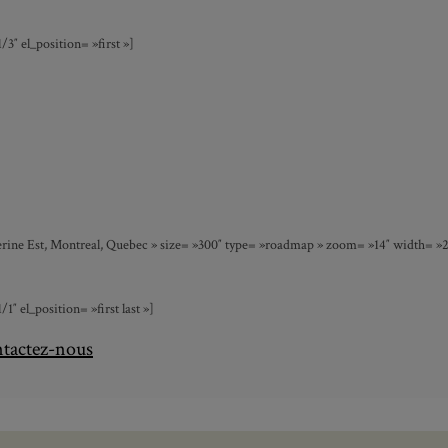
″ el_position= »first »]
rine Est, Montreal, Quebec » size= »300″ type= »roadmap » zoom= »14″ width= »2/3
el_position= »first last »]
ntactez-nous