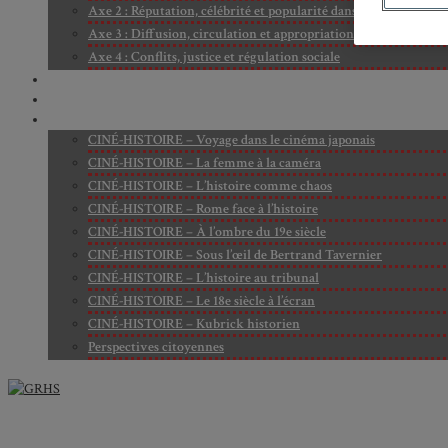
Axe 2 : Réputation, célébrité et popularité dans l’espace public
Axe 3 : Diffusion, circulation et appropriation des savoirs
Axe 4 : Conflits, justice et régulation sociale
BIBLIOTHÈQUE
LECTURES
MÉDIATHÈQUE
CINÉ-HISTOIRE – Voyage dans le cinéma japonais
CINÉ-HISTOIRE – La femme à la caméra
CINÉ-HISTOIRE – L’histoire comme chaos
CINÉ-HISTOIRE – Rome face à l’histoire
CINÉ-HISTOIRE – À l’ombre du 19e siècle
CINÉ-HISTOIRE – Sous l’œil de Bertrand Tavernier
CINÉ-HISTOIRE – L’histoire au tribunal
CINÉ-HISTOIRE – Le 18e siècle à l’écran
CINÉ-HISTOIRE – Kubrick historien
Perspectives citoyennes