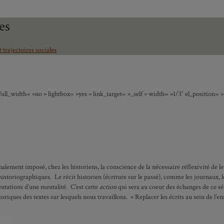
es
t trajectoires sociales
ull_width= »no » lightbox= »yes » link_target= »_self » width= »1/3″ el_position=
inalement imposé, chez les historiens, la conscience de la nécessaire réflexivité de
t historiographiques. Le récit historien (écriture sur le passé), comme les journaux,
entations d’une mentalité. C’est cette
action
qui sera au coeur des échanges de ce sém
storiques des textes sur lesquels nous travaillons. « Replacer les écrits au sein de l’
ité