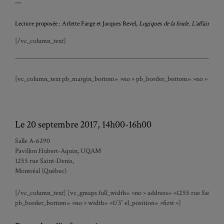
—
Lecture proposée : Arlette Farge et Jacques Revel,
Logiques de la foule. L’affaire des
[/vc_column_text]
[vc_column_text pb_margin_bottom= »no » pb_border_bottom= »no » width= »
Le 20 septembre 2017, 14h00-16h00
Salle A-6290
Pavillon Hubert-Aquin, UQAM
1255 rue Saint-Denis,
Montréal (Québec)
[/vc_column_text] [vc_gmaps full_width= »no » address= »1255 rue Saint-D
pb_border_bottom= »no » width= »1/3″ el_position= »first »]