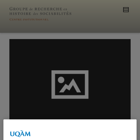
[vc_single_image image= »2655″ image_size= »large » frame= »noframe » full