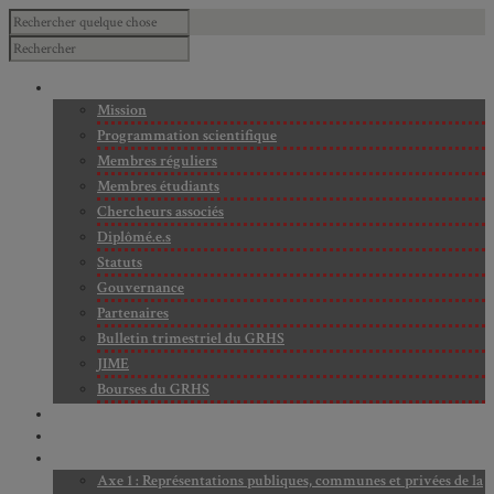
À PROPOS
Mission
Programmation scientifique
Membres réguliers
Membres étudiants
Chercheurs associés
Diplômé.e.s
Statuts
Gouvernance
Partenaires
Bulletin trimestriel du GRHS
JIME
Bourses du GRHS
ARCHIVES
PROJETS EN COURS
AXES DE RECHERCHE
Axe 1 : Représentations publiques, communes et privées de la