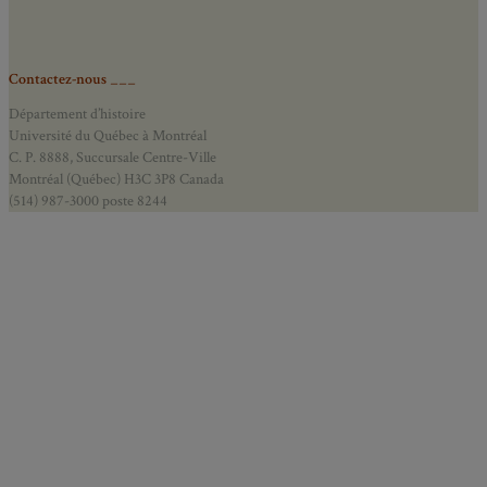
Contactez-nous ___
Département d’histoire
Université du Québec à Montréal
C. P. 8888, Succursale Centre-Ville
Montréal (Québec) H3C 3P8 Canada
(514) 987-3000 poste 8244