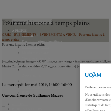
Pour une histoire à temps pleins
À PROPOS
GRHS
>
ÉVÉNEMENTS
>
ÉVÉNEMENTS À VENIR
>
Pour une histoire à
Mission
temps pleins
Programmation scientifique
Pour une histoire à temps pleins
Membres réguliers
Membres étudiants
Chercheurs associés
[vc_single_image image= »3278″ image_size= »large » frame= »noframe » full_width
Diplômé.e.s
Musée Carnavalet. » width= »1/3″ el_position= »first »] [vc_column_text pb_ma
Statuts
Gouvernance
Partenaires
Le mercredi 1er mai 2019, 14h00-16h00
Bulletin trimestriel du GRHS
Préférences en ma
JIME
Nous utilisons des 
Une conférence de Guillaume Mazeau
Bourses du GRHS
d’améliorer votre e
ARCHIVES
statistiques de fré
—
PROJETS EN COURS
« Préférences ».