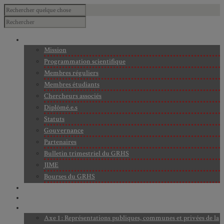
À PROPOS
Mission
Programmation scientifique
Membres réguliers
Membres étudiants
Chercheurs associés
Diplômé.e.s
Statuts
Gouvernance
Partenaires
Bulletin trimestriel du GRHS
JIME
Bourses du GRHS
ARCHIVES
PROJETS EN COURS
AXES DE RECHERCHE
Axe 1 : Représentations publiques, communes et privées de la