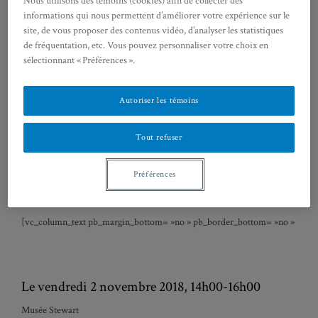
Nous utilisons des témoins (cookies) afin de collecter des
cours des 18e et 19e siècles.
informations qui nous permettent d’améliorer votre expérience sur le
site, de vous proposer des contenus vidéo, d’analyser les statistiques
On téléchargera le programme ici
.
de fréquentation, etc. Vous pouvez personnaliser votre choix en
sélectionnant « Préférences ».
—
Avec la participation de Sophie Reculin (Université du Havre), Pascal Bastien 
Autoriser les témoins
(Université de Montréal).
Tout refuser
[/vc_column_text]
Préférences
[vc_column_text pb_margin_bottom= »no » pb_border_bottom= »no » width= »
Le vendredi 2 novembre 2018, 14h00-16h00
Musée Stewart