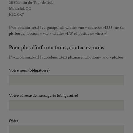
20 Chemin du Tour de l’isle,
Montréal, QC
H3C 0K7
[/vc_column_text] [vc_gmaps full_width= »no » address= »1255 rue Saint-D
pb_border_bottom= »no » width= »1/3″ el_position= »first »]
Pour plus d’informations, contactez-nous
[/vc_column_text] [vc_column_text pb_margin_bottom= »no » pb_border_bot
Votre nom (obligatoire)
Votre adresse de messagerie (obligatoire)
Objet