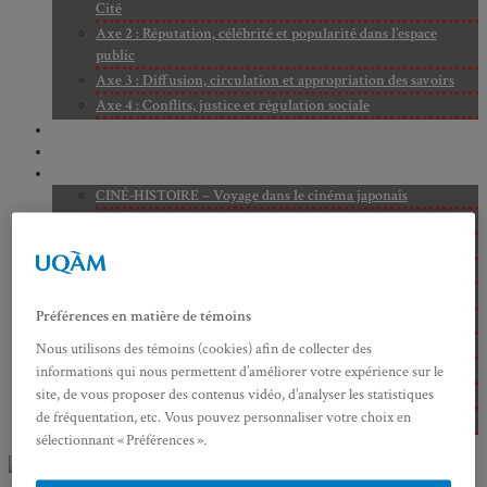
Cité
Axe 2 : Réputation, célébrité et popularité dans l’espace
public
Axe 3 : Diffusion, circulation et appropriation des savoirs
Axe 4 : Conflits, justice et régulation sociale
BIBLIOTHÈQUE
LECTURES
MÉDIATHÈQUE
CINÉ-HISTOIRE – Voyage dans le cinéma japonais
CINÉ-HISTOIRE – La femme à la caméra
CINÉ-HISTOIRE – L’histoire comme chaos
CINÉ-HISTOIRE – Rome face à l’histoire
CINÉ-HISTOIRE – À l’ombre du 19e siècle
Préférences en matière de témoins
CINÉ-HISTOIRE – Sous l’œil de Bertrand Tavernier
CINÉ-HISTOIRE – L’histoire au tribunal
Nous utilisons des témoins (cookies) afin de collecter des
CINÉ-HISTOIRE – Le 18e siècle à l’écran
informations qui nous permettent d’améliorer votre expérience sur le
site, de vous proposer des contenus vidéo, d’analyser les statistiques
CINÉ-HISTOIRE – Kubrick historien
de fréquentation, etc. Vous pouvez personnaliser votre choix en
Perspectives citoyennes
sélectionnant « Préférences ».