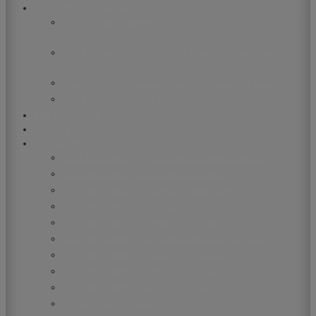
AXES DE RECHERCHE
Axe 1 : Représentations publiques, communes et privées de la
Cité
Axe 2 : Réputation, célébrité et popularité dans l’espace
public
Axe 3 : Diffusion, circulation et appropriation des savoirs
Axe 4 : Conflits, justice et régulation sociale
BIBLIOTHÈQUE
LECTURES
MÉDIATHÈQUE
CINÉ-HISTOIRE – Voyage dans le cinéma japonais
CINÉ-HISTOIRE – La femme à la caméra
CINÉ-HISTOIRE – L’histoire comme chaos
CINÉ-HISTOIRE – Rome face à l’histoire
CINÉ-HISTOIRE – À l’ombre du 19e siècle
CINÉ-HISTOIRE – Sous l’œil de Bertrand Tavernier
CINÉ-HISTOIRE – L’histoire au tribunal
CINÉ-HISTOIRE – Le 18e siècle à l’écran
CINÉ-HISTOIRE – Kubrick historien
Perspectives citoyennes