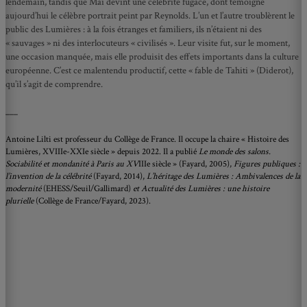
lendemain, tandis que Mai devint une célébrité fugace, dont témoigne
aujourd’hui le célèbre portrait peint par Reynolds. L’un et l’autre troublèrent le
public des Lumières : à la fois étranges et familiers, ils n’étaient ni des
« sauvages » ni des interlocuteurs « civilisés ». Leur visite fut, sur le moment,
une occasion manquée, mais elle produisit des effets importants dans la culture
européenne. C’est ce malentendu productif, cette « fable de Tahiti » (Diderot),
qu’il s’agit de comprendre.
___
Antoine Lilti est professeur du Collège de France. Il occupe la chaire « Histoire des
Lumières, XVIIIe-XXIe siècle » depuis 2022. Il a publié
Le monde des salons.
Sociabilité et mondanité à Paris au XV
IIIe siècle » (Fayard, 2005),
Figures publiques :
l’invention de la célébrité
(Fayard, 2014),
L’héritage des Lumières : Ambivalences de la
modernité
(EHESS/Seuil/Gallimard)
et Actualité des Lumières : une histoire
plurielle
(Collège de France/Fayard, 2023).