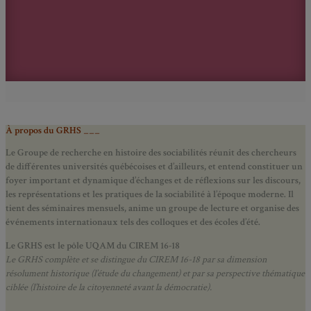
À propos du GRHS ___
Le Groupe de recherche en histoire des sociabilités réunit des chercheurs
de différentes universités québécoises et d’ailleurs, et entend constituer un
foyer important et dynamique d’échanges et de réflexions sur les discours,
les représentations et les pratiques de la sociabilité à l’époque moderne.
Il
tient des séminaires mensuels, anime un groupe de lecture et
organise des
événements internationaux tels des colloques et des écoles d’été.
Le GRHS est le pôle UQAM du CIREM 16-18
Le GRHS complète et se distingue du CIREM 16-18 par sa dimension
résolument historique (l’étude du changement) et par sa perspective thématique
ciblée (l’histoire de la citoyenneté avant la démocratie).