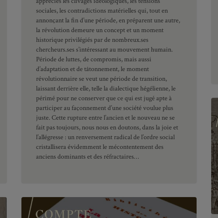
appréciés les clivages idéologiques, les tensions
sociales, les contradictions matérielles qui, tout en
annonçant la fin d’une période, en préparent une autre,
la révolution demeure un concept et un moment
historique privilégiés par de nombreux.ses
chercheurs.ses s’intéressant au mouvement humain.
Période de luttes, de compromis, mais aussi
d’adaptation et de tâtonnement, le moment
révolutionnaire se veut une période de transition,
laissant derrière elle, telle la dialectique hégélienne, le
périmé pour ne conserver que ce qui est jugé apte à
participer au façonnement d’une société voulue plus
juste. Cette rupture entre l’ancien et le nouveau ne se
fait pas toujours, nous nous en doutons, dans la joie et
l’allégresse : un renversement radical de l’ordre social
cristallisera évidemment le mécontentement des
anciens dominants et des réfractaires…