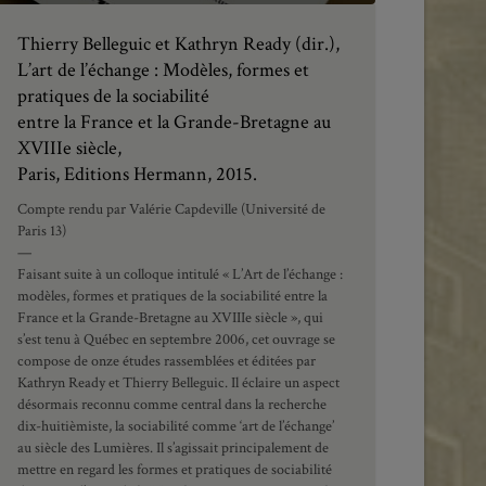
Thierry Belleguic et Kathryn Ready (dir.),
L’art de l’échange : Modèles, formes et
pratiques de la sociabilité
entre la France et la Grande-Bretagne au
XVIIIe siècle,
Paris, Editions Hermann, 2015.
Compte rendu par Valérie Capdeville (Université de
Paris 13)
—
Faisant suite à un colloque intitulé « L’Art de l’échange :
modèles, formes et pratiques de la sociabilité entre la
France et la Grande-Bretagne au XVIIIe siècle », qui
s’est tenu à Québec en septembre 2006, cet ouvrage se
compose de onze études rassemblées et éditées par
Kathryn Ready et Thierry Belleguic. Il éclaire un aspect
désormais reconnu comme central dans la recherche
dix-huitièmiste, la sociabilité comme ‘art de l’échange’
au siècle des Lumières. Il s’agissait principalement de
mettre en regard les formes et pratiques de sociabilité