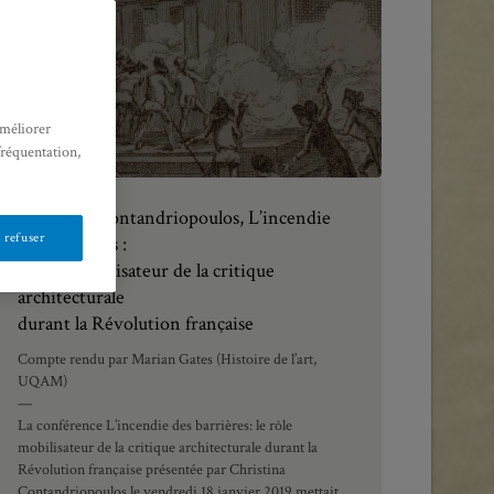
améliorer
fréquentation,
Christina Contandriopoulos, L’incendie
 refuser
des barrières :
le rôle mobilisateur de la critique
architecturale
durant la Révolution française
Compte rendu par Marian Gates (Histoire de l’art,
UQAM)
—
La conférence L’incendie des barrières: le rôle
mobilisateur de la critique architecturale durant la
Révolution française présentée par Christina
Contandriopoulos le vendredi 18 janvier 2019 mettait