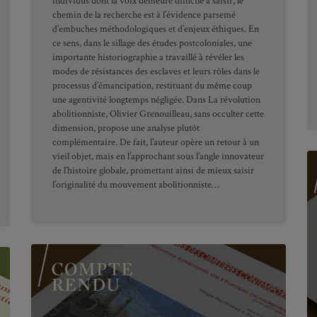
individus dont la voix demeure difficile à saisir, le
chemin de la recherche est à l’évidence parsemé
d’embuches méthodologiques et d’enjeux éthiques. En
ce sens, dans le sillage des études postcoloniales, une
importante historiographie a travaillé à révéler les
modes de résistances des esclaves et leurs rôles dans le
processus d’émancipation, restituant du même coup
une agentivité longtemps négligée. Dans La révolution
abolitionniste, Olivier Grenouilleau, sans occulter cette
dimension, propose une analyse plutôt
complémentaire. De fait, l’auteur opère un retour à un
vieil objet, mais en l’approchant sous l’angle innovateur
de l’histoire globale, promettant ainsi de mieux saisir
l’originalité du mouvement abolitionniste…