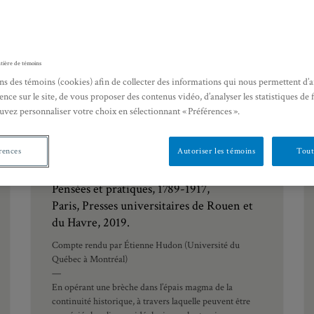
tière de témoins
ns des témoins (cookies) afin de collecter des informations qui nous permettent d’
ence sur le site, de vous proposer des contenus vidéo, d’analyser les statistiques de 
uvez personnaliser votre choix en sélectionnant « Préférences ».
Michel Biard et Jean-Numa Ducange
rences
Autoriser les témoins
Tout
(dir.),
L’exception politique en révolution.
Pensées et pratiques, 1789-1917,
Paris, Presses universitaires de Rouen et
du Havre, 2019.
Compte rendu par Étienne Hudon (Université du
Québec à Montréal)
—
En opérant une brèche dans l’épais magma de la
continuité historique, à travers laquelle peuvent être