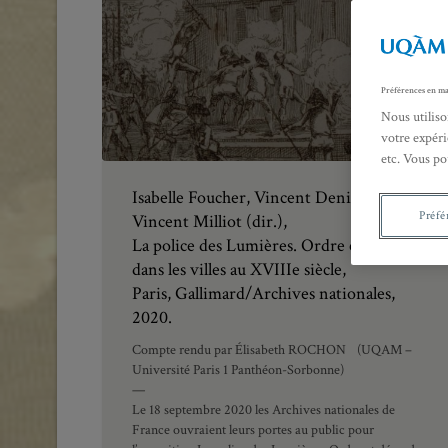
Préférences en ma
Nous utiliso
votre expéri
etc. Vous po
Isabelle Foucher, Vincent Denis et
Préfé
Vincent Milliot (dir.),
La police des Lumières. Ordre et désordre
dans les villes au XVIIIe siècle,
Paris, Gallimard/Archives nationales,
2020.
Compte rendu par Élisabeth ROCHON (UQAM –
Université Paris 1 Panthéon-Sorbonne)
—
Le 18 septembre 2020 les Archives nationales de
France ouvraient leurs portes au public pour