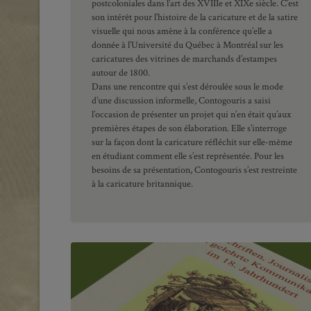
postcoloniales dans l’art des XVIIIe et XIXe siècle. C’est
son intérêt pour l’histoire de la caricature et de la satire
visuelle qui nous amène à la conférence qu’elle a
donnée à l’Université du Québec à Montréal sur les
caricatures des vitrines de marchands d’estampes
autour de 1800.
Dans une rencontre qui s’est déroulée sous le mode
d’une discussion informelle, Contogouris a saisi
l’occasion de présenter un projet qui n’en était qu’aux
premières étapes de son élaboration. Elle s’interroge
sur la façon dont la caricature réfléchit sur elle-même
en étudiant comment elle s’est représentée. Pour les
besoins de sa présentation, Contogouris s’est restreinte
à la caricature britannique.