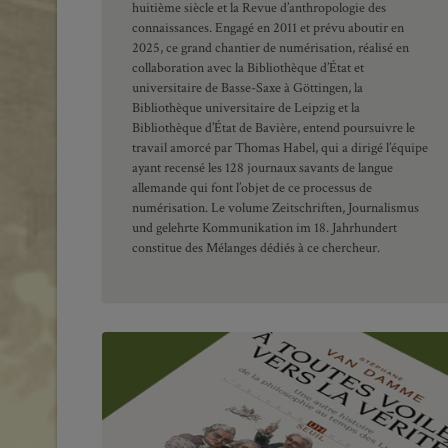
huitième siècle et la Revue d’anthropologie des
connaissances. Engagé en 2011 et prévu aboutir en
2025, ce grand chantier de numérisation, réalisé en
collaboration avec la Bibliothèque d’État et
universitaire de Basse-Saxe à Göttingen, la
Bibliothèque universitaire de Leipzig et la
Bibliothèque d’État de Bavière, entend poursuivre le
travail amorcé par Thomas Habel, qui a dirigé l’équipe
ayant recensé les 128 journaux savants de langue
allemande qui font l’objet de ce processus de
numérisation. Le volume Zeitschriften, Journalismus
und gelehrte Kommunikation im 18. Jahrhundert
constitue des Mélanges dédiés à ce chercheur.