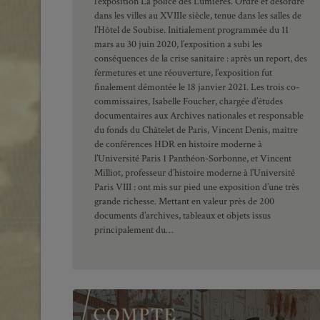
l’exposition La police des Lumières. Ordre et désordre
dans les villes au XVIIIe siècle, tenue dans les salles de
l’Hôtel de Soubise. Initialement programmée du 11
mars au 30 juin 2020, l’exposition a subi les
conséquences de la crise sanitaire : après un report, des
fermetures et une réouverture, l’exposition fut
finalement démontée le 18 janvier 2021. Les trois co-
commissaires, Isabelle Foucher, chargée d’études
documentaires aux Archives nationales et responsable
du fonds du Châtelet de Paris, Vincent Denis, maître
de conférences HDR en histoire moderne à
l’Université Paris 1 Panthéon-Sorbonne, et Vincent
Milliot, professeur d’histoire moderne à l’Université
Paris VIII : ont mis sur pied une exposition d’une très
grande richesse. Mettant en valeur près de 200
documents d’archives, tableaux et objets issus
principalement du…