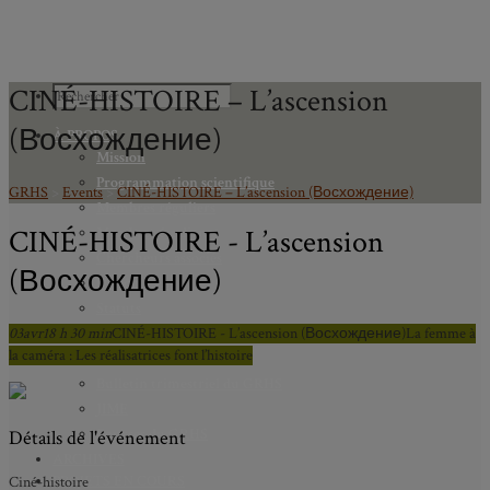
CINÉ-HISTOIRE – L’ascension
(Восхождение)
À PROPOS
Mission
Programmation scientifique
GRHS
>
Events
>
CINÉ-HISTOIRE – L’ascension (Восхождение)
Membres réguliers
CINÉ-HISTOIRE - L’ascension
Membres étudiants
Chercheurs associés
(Восхождение)
Diplômé.e.s
Statuts
03
avr
18 h 30 min
Gouvernance
CINÉ-HISTOIRE - L’ascension (Восхождение)
La femme à
la caméra : Les réalisatrices font l’histoire
Partenaires
Bulletin trimestriel du GRHS
JIME
Bourses du GRHS
Détails de l'événement
ARCHIVES
PROJETS EN COURS
Ciné-histoire