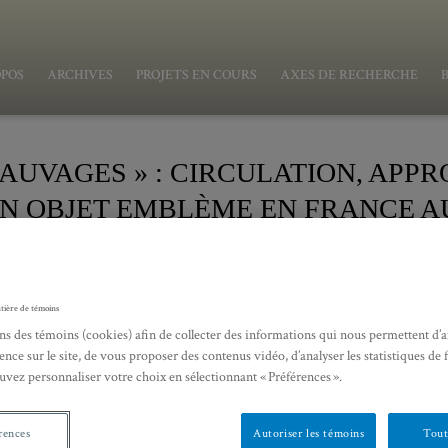
OPOS
ARCHIVES
PROJETS EN COURS
AXES DE RECHERCHE
AUVAGES » : CIRCULATION, APPR
N OBJET EMBLÈME EN FRANCE AU 
SAUVAGES » : CIRCULATION, APPROPRIATI
 EN FRANCE AU XVIIIE SIÈCLE
tière de témoins
ris)
ns des témoins (cookies) afin de collecter des informations qui nous permettent d’
ence sur le site, de vous proposer des contenus vidéo, d’analyser les statistiques de 
uvez personnaliser votre choix en sélectionnant « Préférences ».
rences
Autoriser les témoins
Tout