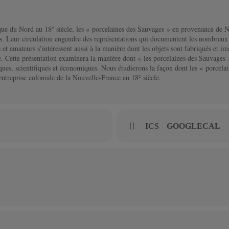
e
ique du Nord au 18
siècle, les « porcelaines des Sauvages » en provenance de No
ses. Leur circulation engendre des représentations qui documentent les nombreux 
 et amateurs s’intéressent aussi à la manière dont les objets sont fabriqués et imi
le. Cette présentation examinera la manière dont « les porcelaines des Sauvages 
iques, scientifiques et économiques. Nous étudierons la façon dont les « porcelai
e
l’entreprise coloniale de la Nouvelle-France au 18
siècle.
ICS
GOOGLECAL