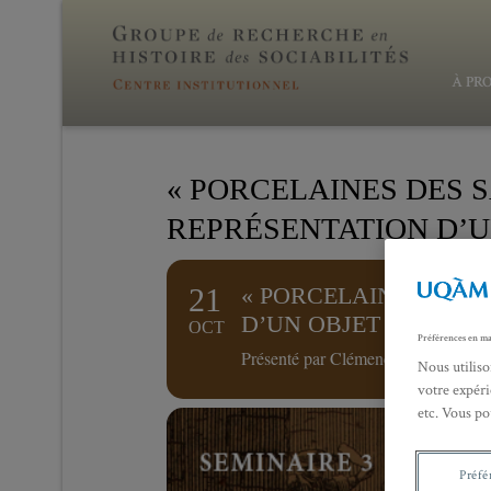
À PR
« PORCELAINES DES S
REPRÉSENTATION D’U
21
« PORCELAINES DES 
D’UN OBJET EMBLÈME
OCT
Préférences en ma
Présenté par Clémence Fort (ENS Pa
Nous utiliso
votre expéri
etc. Vous po
Préfé