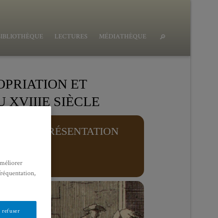
BIBLIOTHÈQUE
LECTURES
MÉDIATHÈQUE
OPRIATION ET
XVIIIE SIÈCLE
ON ET REPRÉSENTATION
améliorer
fréquentation,
 refuser