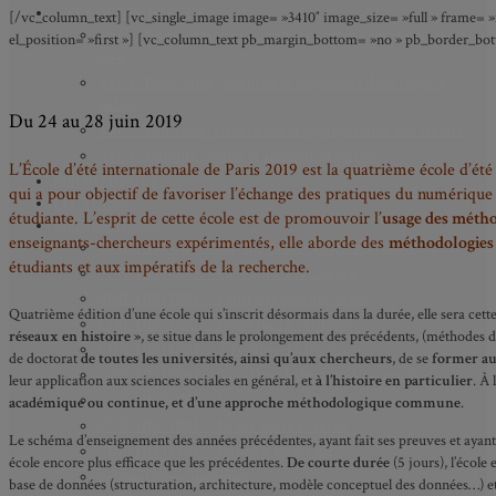
AXES DE RECHERCHE
[/vc_column_text] [vc_single_image image= »3410″ image_size= »full » frame= »n
Axe 1 : Représentations publiques, communes et privées de la
el_position= »first »] [vc_column_text pb_margin_bottom= »no » pb_border_bott
Cité
Axe 2 : Réputation, célébrité et popularité dans l’espace
public
Du 24 au 28 juin 2019
Axe 3 : Diffusion, circulation et appropriation des savoirs
Axe 4 : Conflits, justice et régulation sociale
L’École d’été internationale de Paris 2019 est la quatrième école d’é
BIBLIOTHÈQUE
qui a pour objectif de favoriser l’échange des pratiques du numérique 
LECTURES
étudiante. L’esprit de cette école est de promouvoir l’
usage des métho
MÉDIATHÈQUE
enseignants-chercheurs expérimentés, elle aborde des
méthodologies 
CINÉ-HISTOIRE – Voyage dans le cinéma japonais
étudiants et aux impératifs de la recherche.
CINÉ-HISTOIRE – La femme à la caméra
CINÉ-HISTOIRE – L’histoire comme chaos
Quatrième édition d’une école qui s’inscrit désormais dans la durée, elle sera cet
CINÉ-HISTOIRE – Rome face à l’histoire
réseaux en histoire »
, se situe dans le prolongement des précédents, (méthodes d’
CINÉ-HISTOIRE – À l’ombre du 19e siècle
de doctorat
de toutes les universités, ainsi qu’aux chercheurs
, de se
former au
CINÉ-HISTOIRE – Sous l’œil de Bertrand Tavernier
leur application aux sciences sociales en général, et
à l’histoire en particulier
. À 
CINÉ-HISTOIRE – L’histoire au tribunal
académique ou continue, et d’une approche méthodologique commune
.
CINÉ-HISTOIRE – Le 18e siècle à l’écran
Le schéma d’enseignement des années précédentes, ayant fait ses preuves et ayant 
CINÉ-HISTOIRE – Kubrick historien
école encore plus efficace que les précédentes.
De courte
durée
(5 jours), l’école
Perspectives citoyennes
base de données (structuration, architecture, modèle conceptuel des données…) et 