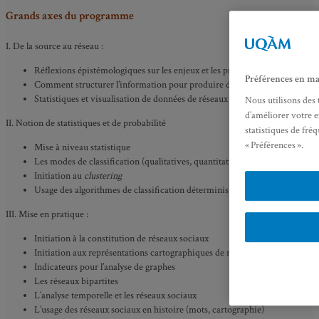
Grands axes du programme
I. De la source au réseau :
Réflexions épistémologiques sur les enjeux et les pratiques des réseaux so
Préférences en ma
Comment structurer l’information pour produire des réseaux sociaux ?
Statistiques et visualisation de données de réseaux sociaux
Nous utilisons des 
d’améliorer votre e
II. Notion de statistiques et de probabilité
statistiques de fré
« Préférences ».
Mise à niveau statistique
Les modes de classification (qualitatives, quantitatives)
Initiation au
clustering
Usage des algorithmes de classification déterministes et non déterminist
III. Mise en pratique :
Initiation à la constitution de réseaux sociaux
Initiation aux représentations cartographiques de réseaux sociaux
Indicateurs pour l’analyse de graphes
Les réseaux bipartites
L’analyse temporelle et les réseaux sociaux
L’usage des réseaux sociaux en histoire (mots, cartographie)