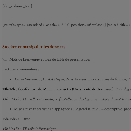
[/vc_column_text]
[vc_tabs type= »standard » width= »1/1″ el_position= »first last »] [vc_tab titl
Stocker et manipuler les données
9h :
Mots de bienvenue et tour de table de présentation
Lectures commentées :
André Vessereau,
La statistique,
Paris, Presses universitaires de France, 2
10h-12h :
Conférence de Michel Grossetti (Université de Toulouse),
Sociologi
13h30-15h
: TP : salle informatique (Installation des logiciels utilisés durant la fo
Mise à niveau statistique appliquée au logiciel R (niv. 1 – descriptive, prob
15h-15h30 : Pause
15h30-17h :
TP salle informatique