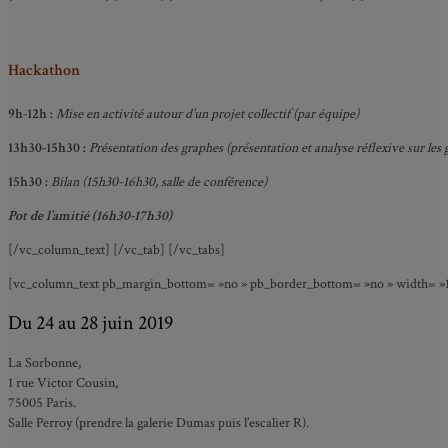
Hackathon
9h-12h :
Mise en activité autour d’un projet collectif (par équipe)
13h30-15h30 :
Présentation des graphes (présentation et analyse réflexive sur les
15h30 :
Bilan (15h30-16h30, salle de conférence)
Pot de l’amitié (16h30-17h30)
[/vc_column_text] [/vc_tab] [/vc_tabs]
[vc_column_text pb_margin_bottom= »no » pb_border_bottom= »no » width= »1/3
Du 24 au 28 juin 2019
La Sorbonne,
1 rue Victor Cousin,
75005 Paris.
Salle Perroy
(prendre la galerie Dumas puis l’
escalier R).