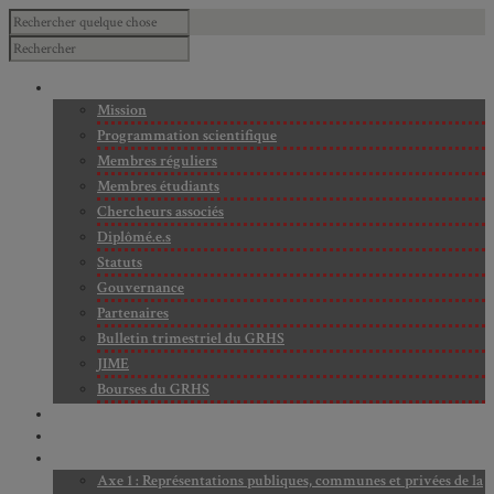
À PROPOS
Mission
Programmation scientifique
Membres réguliers
Membres étudiants
Chercheurs associés
Diplômé.e.s
Statuts
Gouvernance
Partenaires
Bulletin trimestriel du GRHS
JIME
Bourses du GRHS
ARCHIVES
PROJETS EN COURS
AXES DE RECHERCHE
Axe 1 : Représentations publiques, communes et privées de la