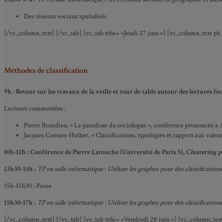
Des réseaux sociaux spatialisés
[/vc_column_text] [/vc_tab] [vc_tab title= »Jeudi 27 juin »] [vc_column_text p
Méthodes de classification
9h
:
Retour sur les travaux de la veille et tour de table autour des lectures f
Lectures commentées :
Pierre Bourdieu, « Le paradoxe du sociologue », conférence prononcée à 
Jacques Coenen-Huther, « Classifications, typologies et rapport aux valeur
10h-12h : Conférence de Pierre Latouche (Université de Paris 5),
Clustering p
13h30-15h :
TP en salle informatique :
Utiliser les graphes pour des classifications
15h-15h30 : Pause
15h30-17h :
TP en salle informatique : Utiliser les graphes pour des classifications
[/vc_column_text] [/vc_tab] [vc_tab title= »Vendredi 28 juin »] [vc_column_tex