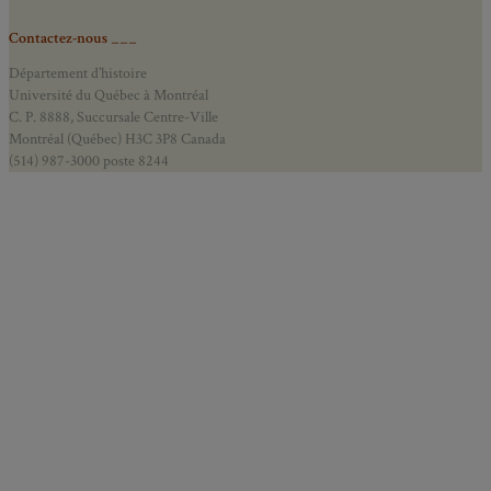
Contactez-nous ___
Département d’histoire
Université du Québec à Montréal
C. P. 8888, Succursale Centre-Ville
Montréal (Québec) H3C 3P8 Canada
(514) 987-3000 poste 8244