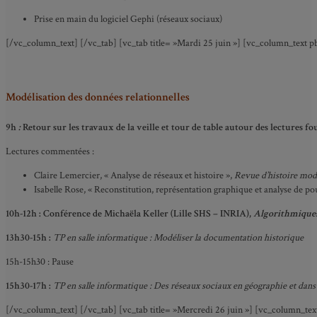
Prise en main du logiciel Gephi (réseaux sociaux)
[/vc_column_text] [/vc_tab] [vc_tab title= »Mardi 25 juin »] [vc_column_text p
Modélisation des données relationnelles
9h
:
Retour sur les travaux de la veille et tour de table autour des lectures f
Lectures commentées :
Claire Lemercier, « Analyse de réseaux et histoire »,
Revue d’histoire mo
Isabelle Rose, « Reconstitution, représentation graphique et analyse de 
10h-12h : Conférence de Michaëla Keller (Lille SHS – INRIA),
Algorithmiques 
13h30-15h :
TP en salle informatique :
Modéliser la documentation historique
15h-15h30 : Pause
15h30-17h :
TP en salle informatique :
Des réseaux sociaux en géographie et dans l
[/vc_column_text] [/vc_tab] [vc_tab title= »Mercredi 26 juin »] [vc_column_tex